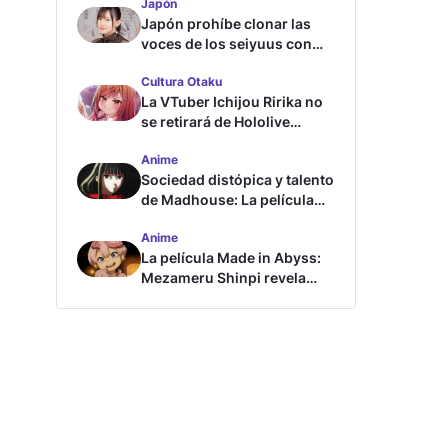
Japón
Japón prohíbe clonar las
voces de los seiyuus con
inteligencia artificial
Cultura Otaku
La VTuber Ichijou Ririka no
se retirará de Hololive
aunque se case
Anime
Sociedad distópica y talento
de Madhouse: La película
ghost – end of night revela
Anime
tráiler
La película Made in Abyss:
Mezameru Shinpi revela
tráiler y fecha de estreno