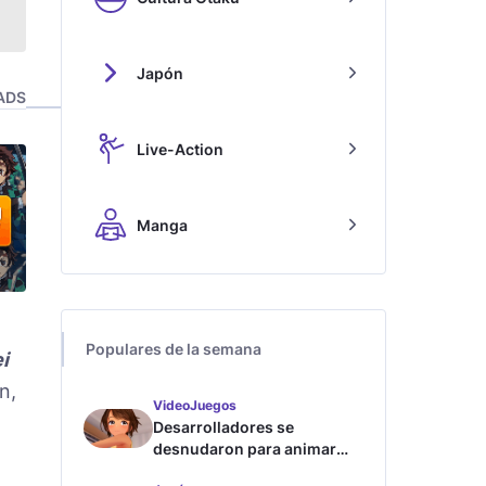
Japón
ADS
Live-Action
Manga
Populares de la semana
i
n,
VideoJuegos
Desarrolladores se
desnudaron para animar
este juego de waifus