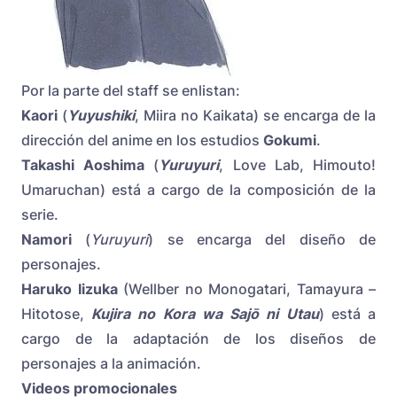
Por la parte del staff se enlistan:
Kaori
(
Yuyushiki
, Miira no Kaikata) se encarga de la
dirección del anime en los estudios
Gokumi
.
Takashi Aoshima
(
Yuruyuri
, Love Lab, Himouto!
Umaruchan) está a cargo de la composición de la
serie.
Namori
(
Yuruyuri
) se encarga del diseño de
personajes.
Haruko Iizuka
(Wellber no Monogatari, Tamayura –
Hitotose,
Kujira no Kora wa Sajō ni
Utau
) está a
cargo de la adaptación de los diseños de
personajes a la animación.
Videos promocionales