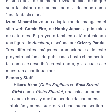
El sitio oficial del anime no revela detalles de lo que
será la historia del anime, pero la describe como
“una fantasía diaria”.
Izumi Minami
lanzó una adaptación del manga en el
sitio web
Comic Fire
, de
Hobby Japan
, a principios
de este mes. El proyecto también está obteniendo
una figura de
Amakuni
, diseñada por
Grizzry Panda
.
Tres diferentes imágenes promocionales de este
proyecto habían sido publicadas hasta el momento,
tal como se describió en
esta nota
, y las cuales se
muestran a continuación:
Elenco y Staff
Hikaru Akao
(
Chika Sugihara
en
Back Street
Girls
) como
Yūsha Shardet
, una chica un poco
cabeza hueca y que fue bendecida con buena
intuición y buena suerte. No tiene mucho sentido