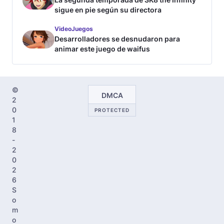
sigue en pie según su directora
VideoJuegos
Desarrolladores se desnudaron para
animar este juego de waifus
©
DMCA
2
0
PROTECTED
1
8
-
2
0
2
6
S
o
m
o