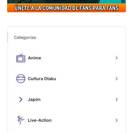
Categorías
Anime
Cultura Otaku
Japón
Live-Action