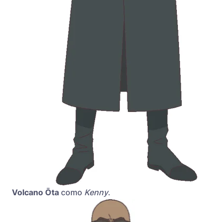
Volcano Ōta
como
Kenny
.