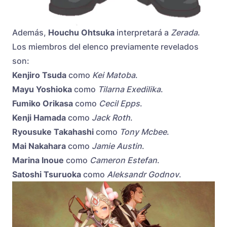
Además,
Houchu Ohtsuka
interpretará a
Zerada
.
Los miembros del elenco previamente revelados
son:
Kenjiro Tsuda
como
Kei Matoba
.
Mayu Yoshioka
como
Tilarna Exedilika
.
Fumiko Orikasa
como
Cecil Epps
.
Kenji Hamada
como
Jack Roth
.
Ryousuke Takahashi
como
Tony Mcbee
.
Mai Nakahara
como
Jamie Austin
.
Marina Inoue
como
Cameron Estefan
.
Satoshi Tsuruoka
como
Aleksandr Godnov
.