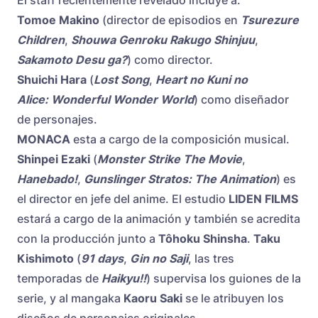
El staff recientemente revelado incluye a:
Tomoe Makino
(director de episodios en
Tsurezure
Children
,
Shouwa Genroku Rakugo Shinjuu
,
Sakamoto Desu ga?
) como director.
Shuichi Hara
(
Lost Song
,
Heart no Kuni no
Alice: Wonderful Wonder World
) como diseñador
de personajes.
MONACA
esta a cargo de la composición musical.
Shinpei Ezaki
(
Monster Strike The Movie
,
Hanebado!
,
Gunslinger Stratos: The Animation
) es
el director en jefe del anime. El estudio
LIDEN FILMS
estará a cargo de la animación y también se acredita
con la producción junto a
Tôhoku Shinsha
.
Taku
Kishimoto
(
91 days
,
Gin no Saji
, las tres
temporadas de
Haikyu!!
) supervisa los guiones de la
serie, y al mangaka
Kaoru Saki
se le atribuyen los