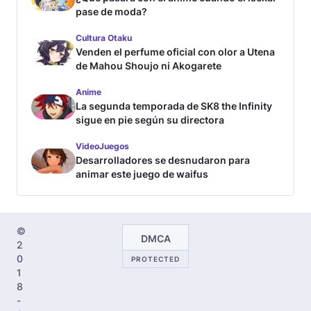
pase de moda?
Cultura Otaku
Venden el perfume oficial con olor a Utena
de Mahou Shoujo ni Akogarete
Anime
La segunda temporada de SK8 the Infinity
sigue en pie según su directora
VideoJuegos
Desarrolladores se desnudaron para
animar este juego de waifus
©
DMCA
2
0
PROTECTED
1
8
-