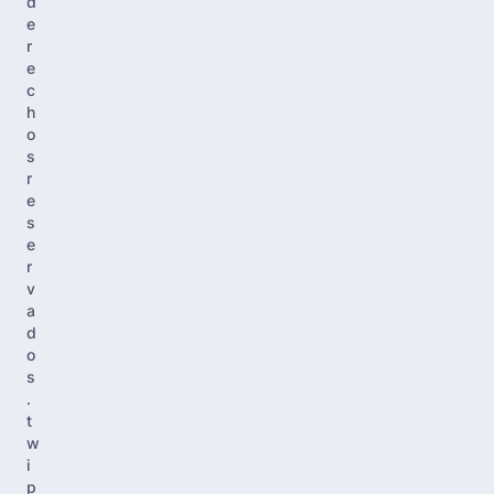
d
e
r
e
c
h
o
s
r
e
s
e
r
v
a
d
o
s
.
t
w
i
p