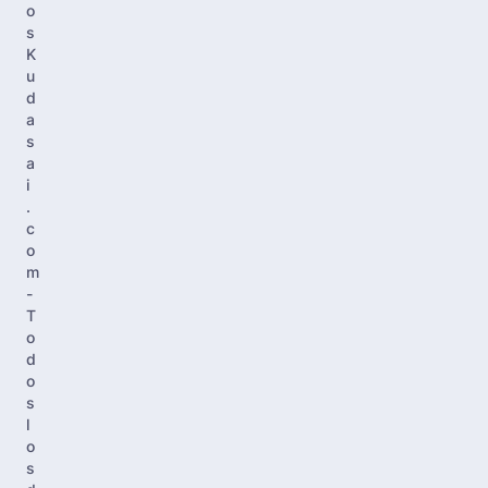
o
s
K
u
d
a
s
a
i
.
c
o
m
-
T
o
d
o
s
l
o
s