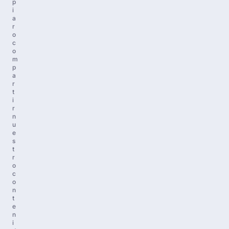
p
i
a
r
o
c
o
m
p
a
r
t
i
r
n
u
e
s
t
r
o
c
o
n
t
e
n
i