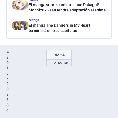
El manga sobre comida I Love Dokagui!
Mochizuki-san tendrá adaptación al anime
Manga
El manga The Dangers in My Heart
terminará en tres capítulos
©
DMCA
2
0
PROTECTED
1
8
-
2
0
2
6
S
o
m