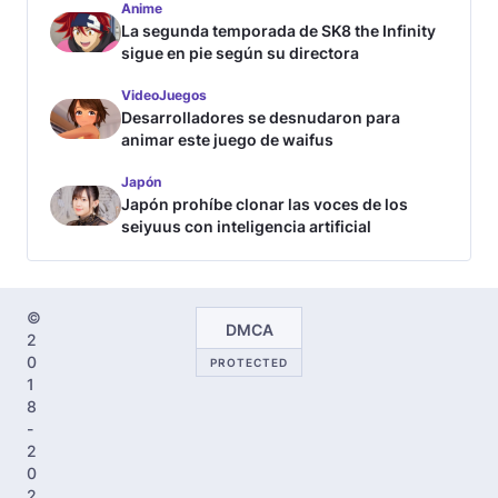
Anime
La segunda temporada de SK8 the Infinity
sigue en pie según su directora
VideoJuegos
Desarrolladores se desnudaron para
animar este juego de waifus
Japón
Japón prohíbe clonar las voces de los
seiyuus con inteligencia artificial
©
DMCA
2
0
PROTECTED
1
8
-
2
0
2