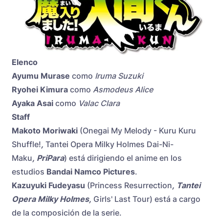
Elenco
Ayumu Murase
como
Iruma Suzuki
Ryohei Kimura
como
Asmodeus Alice
Ayaka Asai
como
Valac Clara
Staff
Makoto Moriwaki
(Onegai My Melody - Kuru Kuru
Shuffle!
,
Tantei Opera Milky Holmes Dai-Ni-
Maku
,
PriPara
) está dirigiendo el anime en los
estudios
Bandai Namco Pictures
.
Kazuyuki Fudeyasu
(Princess Resurrection
,
Tantei
Opera Milky Holmes
,
Girls' Last Tour) está a cargo
de la composición de la serie.