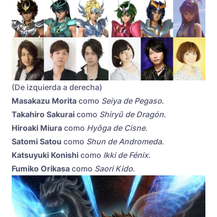
(De izquierda a derecha)
Masakazu Morita
como
Seiya de Pegaso
.
Takahiro Sakurai
como
Shiryū de Dragón
.
Hiroaki Miura
como
Hyōga de Cisne
.
Satomi Satou
como
Shun de Andromeda
.
Katsuyuki Konishi
como
Ikki de Fénix
.
Fumiko Orikasa
como
Saori Kido
.