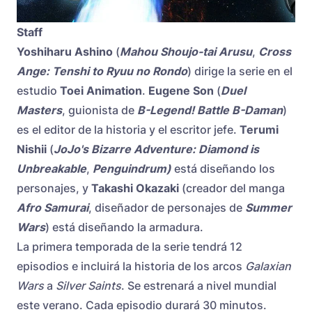
Staff
Yoshiharu Ashino
(
Mahou Shoujo-tai Arusu
,
Cross
Ange: Tenshi to Ryuu no Rondo
) dirige la serie en el
estudio
Toei Animation
.
Eugene Son
(
Duel
Masters
, guionista de
B-Legend! Battle B-Daman
)
es el editor de la historia y el escritor jefe.
Terumi
Nishii
(
JoJo's Bizarre Adventure: Diamond is
Unbreakable
,
Penguindrum)
está diseñando los
personajes, y
Takashi Okazaki
(creador del manga
Afro Samurai
, diseñador de personajes de
Summer
Wars
) está diseñando la armadura.
La primera temporada de la serie tendrá 12
episodios e incluirá la historia de los arcos
Galaxian
Wars
a
Silver Saints
. Se estrenará a nivel mundial
este verano. Cada episodio durará 30 minutos.