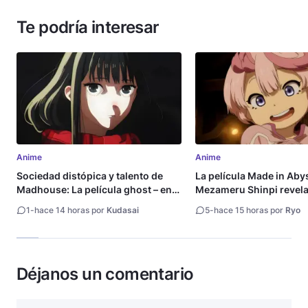
Te podría interesar
Anime
Anime
Sociedad distópica y talento de
La película Made in Aby
Madhouse: La película ghost – end
Mezameru Shinpi revela 
of night revela tráiler
fecha de estreno
1
-
hace 14 horas por
Kudasai
5
-
hace 15 horas por
Ryo
Déjanos un comentario