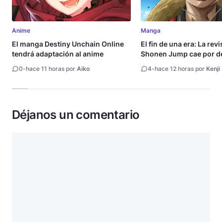
Anime
Manga
El manga Destiny Unchain Online
El fin de una era: La rev
tendrá adaptación al anime
Shonen Jump cae por de
millón de copias
0
-
hace 11 horas por
Aiko
4
-
hace 12 horas por
Kenji
Déjanos un comentario