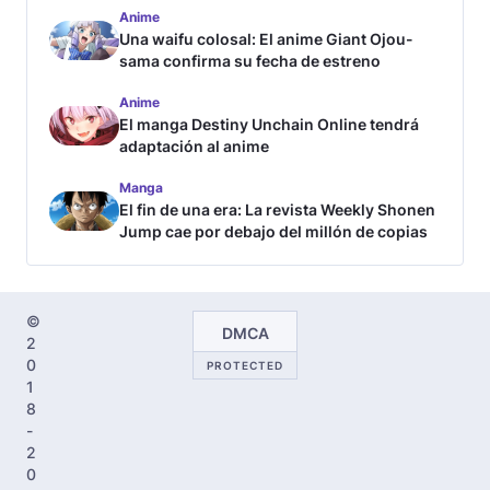
Anime
Una waifu colosal: El anime Giant Ojou-
sama confirma su fecha de estreno
Anime
El manga Destiny Unchain Online tendrá
adaptación al anime
Manga
El fin de una era: La revista Weekly Shonen
Jump cae por debajo del millón de copias
©
DMCA
2
0
PROTECTED
1
8
-
2
0