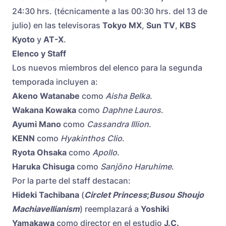
24:30 hrs. (técnicamente a las 00:30 hrs. del 13 de
julio) en las televisoras
Tokyo MX
,
Sun TV
,
KBS
Kyoto
y
AT-X
.
Elenco y Staff
Los nuevos miembros del elenco para la segunda
temporada incluyen a:
Akeno Watanabe
como
Aisha Belka
.
Wakana Kowaka
como
Daphne Lauros
.
Ayumi Mano
como
Cassandra Illion
.
KENN
como
Hyakinthos Clio
.
Ryota Ohsaka
como
Apollo
.
Haruka Chisuga
como
Sanjōno Haruhime
.
Por la parte del staff destacan:
Hideki Tachibana
(
Circlet Princess
;
Busou Shoujo
Machiavellianism
) reemplazará a
Yoshiki
Yamakawa
como director en el estudio
J.C.