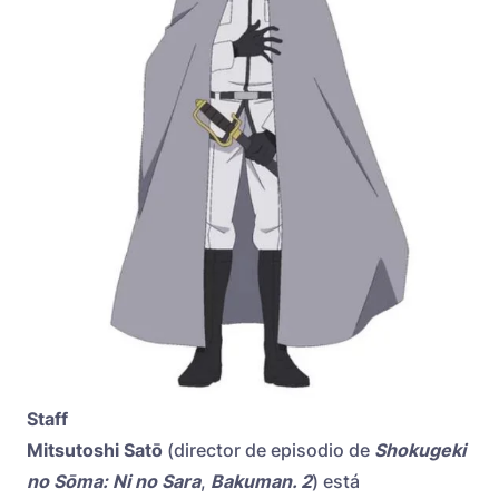
Staff
Mitsutoshi Satō
(director de episodio de
Shokugeki
no Sōma: Ni no Sara
,
Bakuman. 2
) está