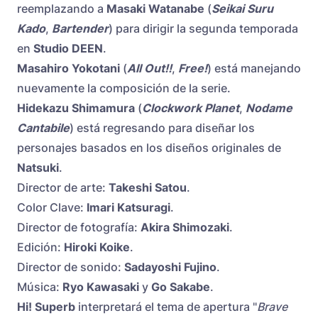
reemplazando a
Masaki Watanabe
(
Seikai Suru
Kado
,
Bartender
) para dirigir la segunda temporada
en
Studio DEEN
.
Masahiro Yokotani
(
All Out!!
,
Free!
) está manejando
nuevamente la composición de la serie.
Hidekazu Shimamura
(
Clockwork Planet
,
Nodame
Cantabile
) está regresando para diseñar los
personajes basados ​​en los diseños originales de
Natsuki
.
Director de arte:
Takeshi Satou
.
Color Clave:
Imari Katsuragi
.
Director de fotografía:
Akira Shimozaki
.
Edición:
Hiroki Koike
.
Director de sonido:
Sadayoshi Fujino
.
Música:
Ryo Kawasaki
y
Go Sakabe
.
Hi! Superb
interpretará el tema de apertura "
Brave