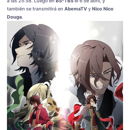
a las 25:58. Luego en
BS-TBS
el 6 de abril, y
también se transmitirá en
AbemaTV
y
Nico Nico
Douga
.