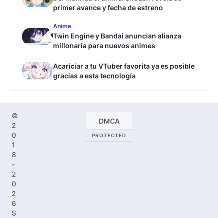
primer avance y fecha de estreno
Anime
Twin Engine y Bandai anuncian alianza
millonaria para nuevos animes
Acariciar a tu VTuber favorita ya es posible
gracias a esta tecnología
©
DMCA
2
0
PROTECTED
1
8
-
2
0
2
6
S