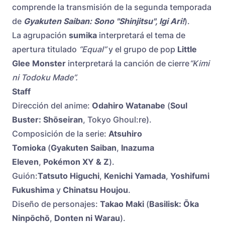
comprende la transmisión de la segunda temporada
de
Gyakuten Saiban: Sono "Shinjitsu", Igi Ari!
).
La agrupación
sumika
interpretará el tema de
apertura titulado
“Equal”
y el grupo de pop
Little
Glee Monster
interpretará la canción de cierre
“Kimi
ni Todoku Made”.
Staff
Dirección del anime:
Odahiro Watanabe
(
Soul
Buster: Shōseiran
, Tokyo Ghoul:re).
Composición de la serie:
Atsuhiro
Tomioka
(
Gyakuten Saiban
,
Inazuma
Eleven
,
Pokémon XY & Z
).
Guión:
Tatsuto Higuchi
,
Kenichi Yamada
,
Yoshifumi
Fukushima
y
Chinatsu Houjou
.
Diseño de personajes:
Takao Maki
(
Basilisk: Ōka
Ninpōchō
,
Donten ni Warau
).