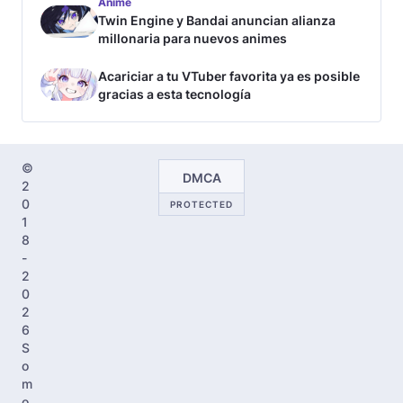
Anime
Twin Engine y Bandai anuncian alianza
millonaria para nuevos animes
Acariciar a tu VTuber favorita ya es posible
gracias a esta tecnología
©
DMCA
2
0
PROTECTED
1
8
-
2
0
2
6
S
o
m
o