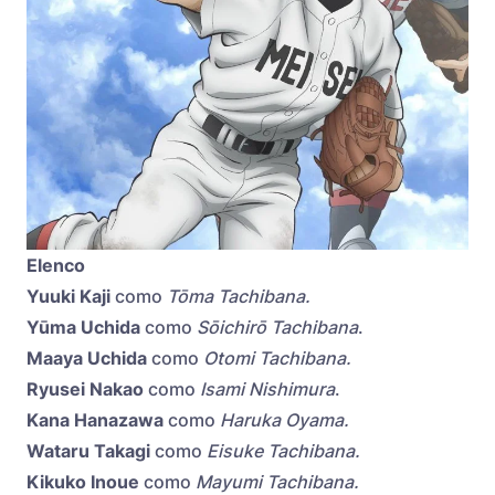
Elenco
Yuuki Kaji
como
Tōma Tachibana.
Yūma Uchida
como
Sōichirō Tachibana
.
Maaya Uchida
como
Otomi Tachibana.
Ryusei Nakao
como
Isami Nishimura
.
Kana Hanazawa
como
Haruka Oyama.
Wataru Takagi
como
Eisuke Tachibana.
Kikuko Inoue
como
Mayumi Tachibana.