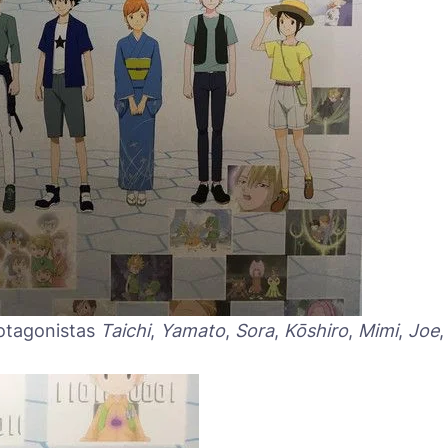
rotagonistas
Taichi
,
Yamato
,
Sora
,
Kōshiro
,
Mimi
,
Joe
,