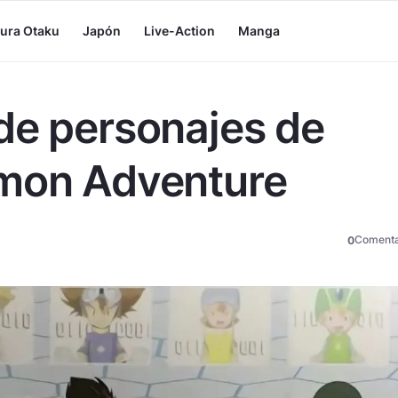
tura Otaku
Japón
Live-Action
Manga
de personajes de
imon Adventure
Comenta
0