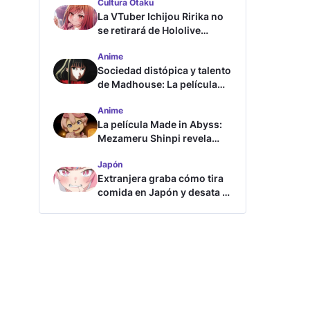
Cultura Otaku
La VTuber Ichijou Ririka no
se retirará de Hololive
aunque se case
Anime
Sociedad distópica y talento
de Madhouse: La película
ghost – end of night revela
Anime
tráiler
La película Made in Abyss:
Mezameru Shinpi revela
tráiler y fecha de estreno
Japón
Extranjera graba cómo tira
comida en Japón y desata la
furia