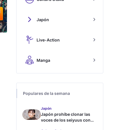
Japón
Live-Action
Manga
Populares de la semana
Japón
Japón prohíbe clonar las
voces de los seiyuus con
inteligencia artificial