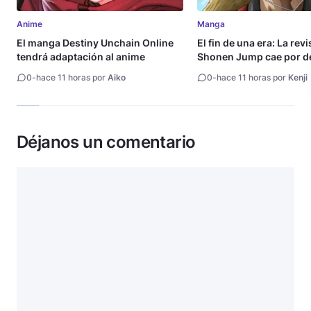
Anime
Manga
El manga Destiny Unchain Online
El fin de una era: La rev
tendrá adaptación al anime
Shonen Jump cae por de
millón de copias
0
-
hace 11 horas por
Aiko
0
-
hace 11 horas por
Kenji
Déjanos un comentario