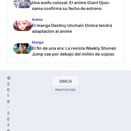
Una waifu colosal: El anime Giant Ojou-
sama confirma su fecha de estreno
Anime
El manga Destiny Unchain Online tendrá
adaptación al anime
Manga
El fin de una era: La revista Weekly Shonen
Jump cae por debajo del millón de copias
©
DMCA
2
0
PROTECTED
1
8
-
2
0
2
6