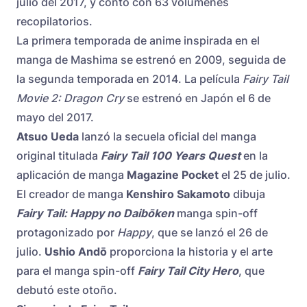
julio del 2017, y contó con 63 volúmenes
recopilatorios.
La primera temporada de anime inspirada en el
manga de Mashima se estrenó en 2009, seguida de
la segunda temporada en 2014. La película
Fairy Tail
Movie 2: Dragon Cry
se estrenó en Japón el 6 de
mayo del 2017.
Atsuo Ueda
lanzó la secuela oficial del manga
original titulada
Fairy Tail 100 Years Quest
en la
aplicación de manga
Magazine Pocket
el 25 de julio.
El creador de manga
Kenshiro Sakamoto
dibuja
Fairy Tail: Happy no Daibōken
manga spin-off
protagonizado por
Happy
, que se lanzó el 26 de
julio.
Ushio Andō
proporciona la historia y el arte
para el manga spin-off
Fairy Tail City Hero
, que
debutó este otoño.