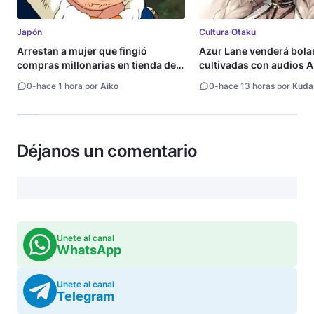
Japón
Cultura Otaku
Arrestan a mujer que fingió
Azur Lane venderá bola
compras millonarias en tienda de
cultivadas con audios
Shueisha
0
-
hace 1 hora por
Aiko
0
-
hace 13 horas por
Kuda
Déjanos un comentario
Unete al canal
WhatsApp
Unete al canal
Telegram