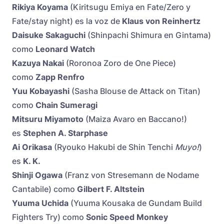
Rikiya Koyama
(Kiritsugu Emiya en Fate/Zero y
Fate/stay night) es la voz de
Klaus von Reinhertz
Daisuke Sakaguchi
(Shinpachi Shimura en Gintama)
como
Leonard Watch
Kazuya Nakai
(Roronoa Zoro de One Piece)
como
Zapp Renfro
Yuu Kobayashi
(Sasha Blouse de Attack on Titan)
como
Chain Sumeragi
Mitsuru Miyamoto
(Maiza Avaro en Baccano!)
es
Stephen A. Starphase
Ai Orikasa
(Ryouko Hakubi de Shin Tenchi
Muyo!
)
es
K. K.
Shinji Ogawa
(Franz von Stresemann de Nodame
Cantabile) como
Gilbert F. Altstein
Yuuma Uchida
(Yuuma Kousaka de Gundam Build
Fighters Try) como
Sonic Speed Monkey