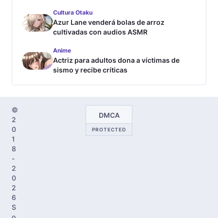
Cultura Otaku
Azur Lane venderá bolas de arroz
cultivadas con audios ASMR
Anime
Actriz para adultos dona a víctimas de
sismo y recibe críticas
©
DMCA
2
0
PROTECTED
1
8
-
2
0
2
6
S
o