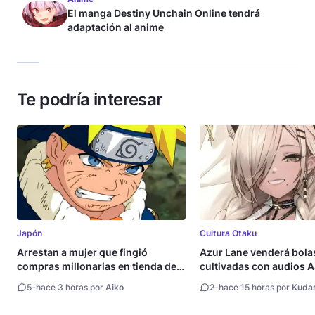
El manga Destiny Unchain Online tendrá
adaptación al anime
Te podría interesar
Japón
Cultura Otaku
Arrestan a mujer que fingió
Azur Lane venderá bola
compras millonarias en tienda de
cultivadas con audios
Shueisha
5
-
hace 3 horas por
Aiko
2
-
hace 15 horas por
Kuda