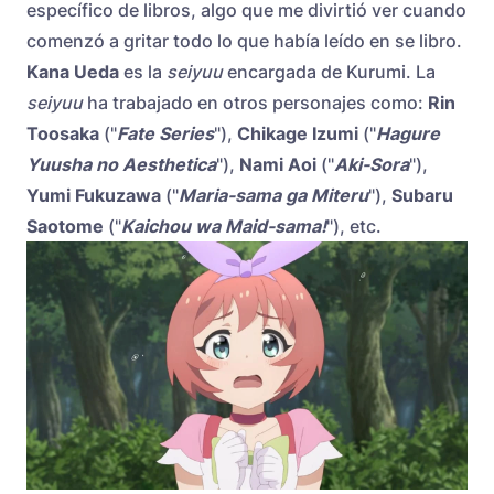
específico de libros, algo que me divirtió ver cuando
comenzó a gritar todo lo que había leído en se libro.
Kana Ueda
es la
seiyuu
encargada de Kurumi. La
seiyuu
ha trabajado en otros personajes como:
Rin
Toosaka
("
Fate Series
"),
Chikage Izumi
("
Hagure
Yuusha no Aesthetica
"),
Nami Aoi
("
Aki-Sora
"),
Yumi Fukuzawa
("
Maria-sama ga Miteru
"),
Subaru
Saotome
("
Kaichou wa Maid-sama!
"), etc.