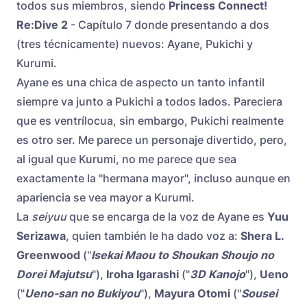
todos sus miembros, siendo
Princess Connect!
Re:Dive 2
- Capítulo 7 donde presentando a dos
(tres técnicamente) nuevos: Ayane, Pukichi y
Kurumi.
Ayane es una chica de aspecto un tanto infantil
siempre va junto a Pukichi a todos lados. Pareciera
que es ventrílocua, sin embargo, Pukichi realmente
es otro ser. Me parece un personaje divertido, pero,
al igual que Kurumi, no me parece que sea
exactamente la "hermana mayor", incluso aunque en
apariencia se vea mayor a Kurumi.
La
seiyuu
que se encarga de la voz de Ayane es
Yuu
Serizawa
, quien también le ha dado voz a:
Shera L.
Greenwood
("
Isekai Maou to Shoukan Shoujo no
Dorei Majutsu
"),
Iroha Igarashi
("
3D Kanojo
"),
Ueno
("
Ueno-san no Bukiyou
"),
Mayura Otomi
("
Sousei