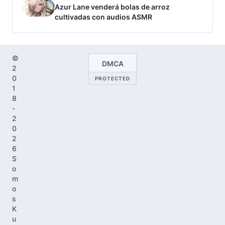
Azur Lane venderá bolas de arroz
cultivadas con audios ASMR
©
DMCA
2
0
PROTECTED
1
8
-
2
0
2
6
S
o
m
o
s
K
u