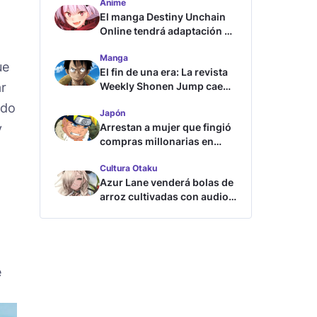
Anime
El manga Destiny Unchain
Online tendrá adaptación al
anime
Manga
ue
El fin de una era: La revista
ar
Weekly Shonen Jump cae
por debajo del millón de
ido
Japón
copias
y
Arrestan a mujer que fingió
compras millonarias en
tienda de Shueisha
Cultura Otaku
Azur Lane venderá bolas de
arroz cultivadas con audios
ASMR
e