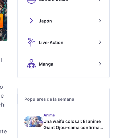
Japón
Live-Action
l
Manga
do
de
Populares de la semana
chi
Anime
Una waifu colosal: El anime
Giant Ojou-sama confirma
nte
su fecha de estreno