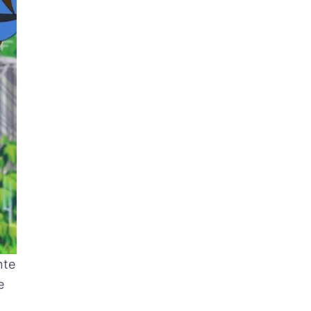
nte
e