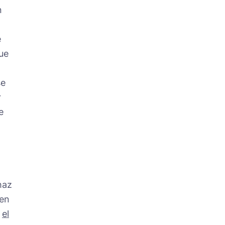
n
e
ue
se
r
e
haz
den
r
el