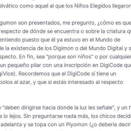
elvático como aquel al que los Niños Elegidos llegaro
 Agumon son presentados, me pregunto, ¿cómo es qu
respecto de dónde se encuentra o sobre la criatura q
o entiendo puesto que él ya estuvo en el Mundo de
de la existencia de los Digimon o del Mundo Digital y 
specto. En fin, sea "porque son niños" o por cualquie
r un pequeño pilar con una inscripción en DigiCode qu
DigiVice). Recordemos que el DigiCode sí tiene un
bolos al azar, y que si estás interesado al respecto
 "deben dirigirse hacia donde la luz les señale", y un 
a lo lejos. Sin preguntarse nada más, los chicos deci
se adelanta y se topa con un Piyomon (¿o debería deci