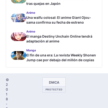
tras quejas en Japón
Anime
Una waifu colosal: El anime Giant Ojou-
sama confirma su fecha de estreno
Anime
El manga Destiny Unchain Online tendrá
adaptación al anime
Manga
El fin de una era: La revista Weekly Shonen
Jump cae por debajo del millón de copias
©
DMCA
2
0
PROTECTED
1
8
-