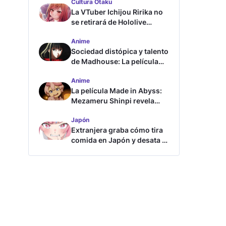
Cultura Otaku
La VTuber Ichijou Ririka no
se retirará de Hololive
aunque se case
Anime
Sociedad distópica y talento
de Madhouse: La película
ghost – end of night revela
Anime
tráiler
La película Made in Abyss:
Mezameru Shinpi revela
tráiler y fecha de estreno
Japón
Extranjera graba cómo tira
comida en Japón y desata la
furia