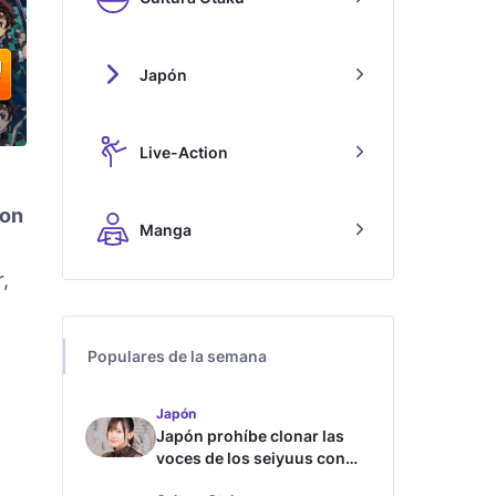
Japón
Live-Action
pon
Manga
,
Populares de la semana
Japón
Japón prohíbe clonar las
voces de los seiyuus con
inteligencia artificial