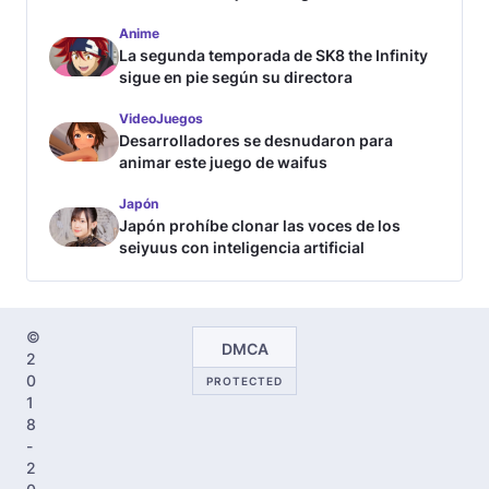
Anime
La segunda temporada de SK8 the Infinity
sigue en pie según su directora
VideoJuegos
Desarrolladores se desnudaron para
animar este juego de waifus
Japón
Japón prohíbe clonar las voces de los
seiyuus con inteligencia artificial
©
DMCA
2
0
PROTECTED
1
8
-
2