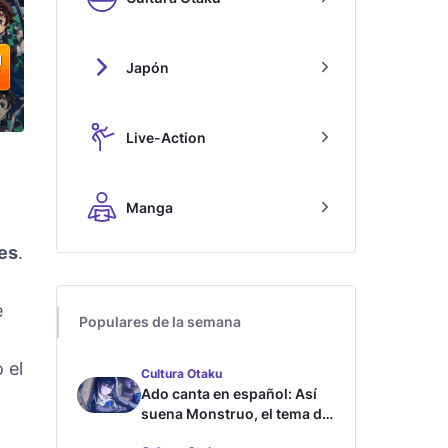
Japón
Live-Action
Manga
es
.
e
Populares de la semana
 el
Cultura Otaku
Ado canta en español: Así
suena Monstruo, el tema de
Blue Lock