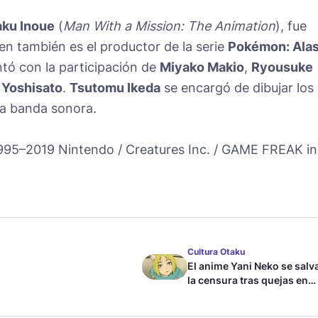
aku Inoue
(
Man With a Mission: The Animation
), fue
ien también es el productor de la serie
Pokémon: Ala
ntó con la participación de
Miyako Makio
,
Ryousuke
 Yoshisato
.
Tsutomu Ikeda
se encargó de dibujar los
a banda sonora.
995–2019 Nintendo / Creatures Inc. / GAME FREAK in
Cultura Otaku
El anime Yani Neko se salv
la censura tras quejas en
Japón