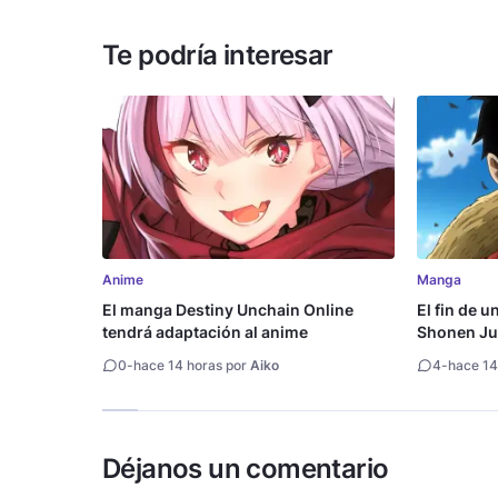
Te podría interesar
Anime
Manga
El manga Destiny Unchain Online
El fin de u
tendrá adaptación al anime
Shonen Ju
millón de 
0
-
hace 14 horas por
Aiko
4
-
hace 14
Déjanos un comentario