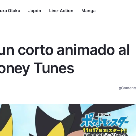
tura Otaku
Japón
Live-Action
Manga
un corto animado al
ooney Tunes
Comenta
0