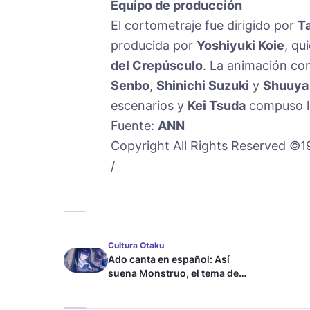
Equipo de producción
El cortometraje fue dirigido por
T
producida por
Yoshiyuki Koie
, qu
del Crepúsculo
. La animación co
Senbo
,
Shinichi Suzuki
y
Shuuya
escenarios y
Kei Tsuda
compuso l
Fuente:
ANN
Copyright All Rights Reserved ©1
/
Cultura Otaku
Ado canta en español: Así
suena Monstruo, el tema de
Blue Lock