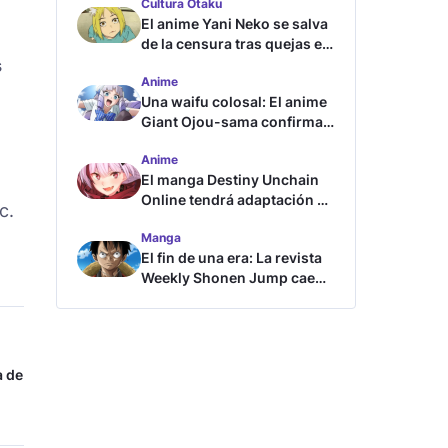
Cultura Otaku
El anime Yani Neko se salva
de la censura tras quejas en
s
Japón
Anime
Una waifu colosal: El anime
Giant Ojou-sama confirma
su fecha de estreno
Anime
El manga Destiny Unchain
Online tendrá adaptación al
c.
anime
Manga
El fin de una era: La revista
Weekly Shonen Jump cae
por debajo del millón de
copias
a de