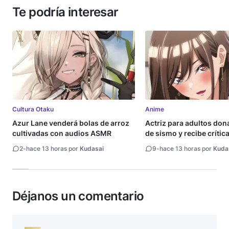
Te podría interesar
Cultura Otaku
Anime
Azur Lane venderá bolas de arroz
Actriz para adultos don
cultivadas con audios ASMR
de sismo y recibe crític
2
-
hace 13 horas por
Kudasai
9
-
hace 13 horas por
Kuda
Déjanos un comentario