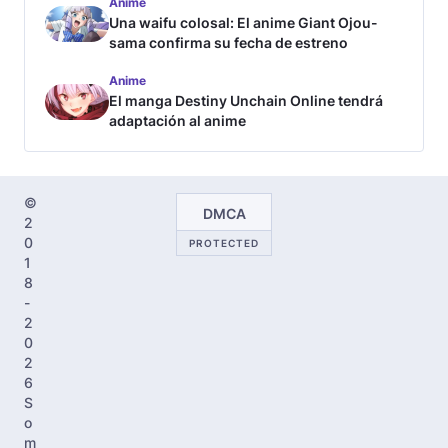
Anime
Una waifu colosal: El anime Giant Ojou-
sama confirma su fecha de estreno
Anime
El manga Destiny Unchain Online tendrá
adaptación al anime
©
DMCA
2
0
PROTECTED
1
8
-
2
0
2
6
S
o
m