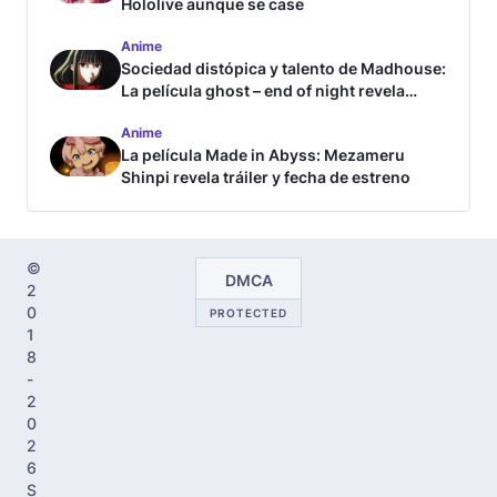
Hololive aunque se case
Anime
Sociedad distópica y talento de Madhouse:
La película ghost – end of night revela
tráiler
Anime
La película Made in Abyss: Mezameru
Shinpi revela tráiler y fecha de estreno
©
DMCA
2
0
PROTECTED
1
8
-
2
0
2
6
S