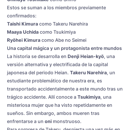
Estos se suman a los miembros previamente
confirmados:
Taishi Kimura
como Takeru Narehira
Maaya Uchida
como Tsukimiya
Ryōhei Kimura
como Abe no Seimei
Una capital mágica y un protagonista entre mundos
La historia se desarrolla en
Denji Heian-kyō
, una
versión alternativa y electrificada de la capital
japonesa del periodo Heian.
Takeru Narehira
, un
estudiante problemático de nuestra era, es
transportado accidentalmente a este mundo tras un
trágico accidente. Allí conoce a
Tsukimiya
, una
misteriosa mujer que ha visto repetidamente en
sueños. Sin embargo, ambos mueren tras
enfrentarse a un
oni
monstruoso.
Para sorpresa de Takeru, despierta una vez más en