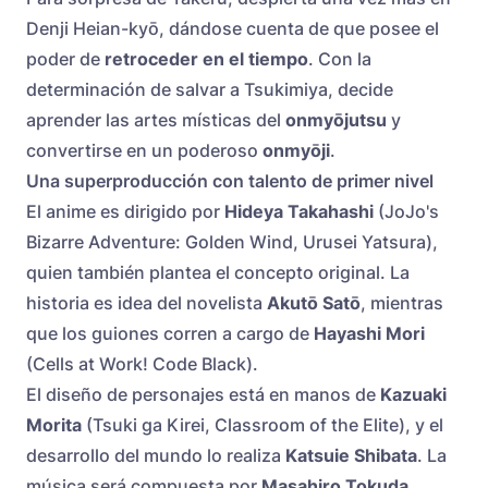
Denji Heian-kyō, dándose cuenta de que posee el
poder de
retroceder en el tiempo
. Con la
determinación de salvar a Tsukimiya, decide
aprender las artes místicas del
onmyōjutsu
y
convertirse en un poderoso
onmyōji
.
Una superproducción con talento de primer nivel
El anime es dirigido por
Hideya Takahashi
(JoJo's
Bizarre Adventure: Golden Wind, Urusei Yatsura),
quien también plantea el concepto original. La
historia es idea del novelista
Akutō Satō
, mientras
que los guiones corren a cargo de
Hayashi Mori
(Cells at Work! Code Black).
El diseño de personajes está en manos de
Kazuaki
Morita
(Tsuki ga Kirei, Classroom of the Elite), y el
desarrollo del mundo lo realiza
Katsuie Shibata
. La
música será compuesta por
Masahiro Tokuda
,