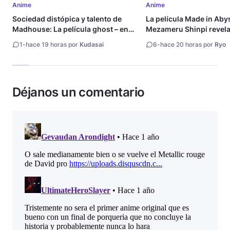
Anime
Anime
Sociedad distópica y talento de
La película Made in Aby
Madhouse: La película ghost – end
Mezameru Shinpi revela 
of night revela tráiler
fecha de estreno
1
-
hace 19 horas por
Kudasai
6
-
hace 20 horas por
Ryo
Déjanos un comentario