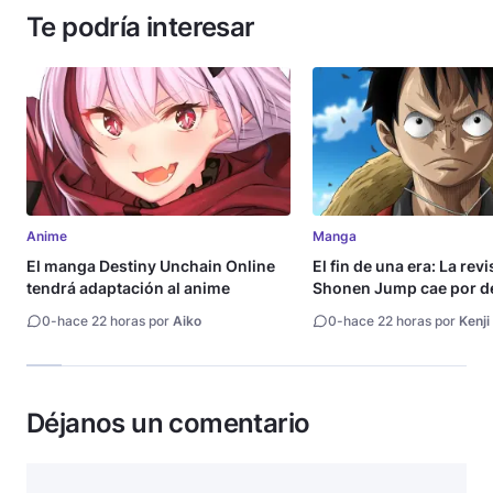
Te podría interesar
Anime
Manga
El manga Destiny Unchain Online
El fin de una era: La rev
tendrá adaptación al anime
Shonen Jump cae por de
millón de copias
0
-
hace 22 horas por
Aiko
0
-
hace 22 horas por
Kenji
Déjanos un comentario