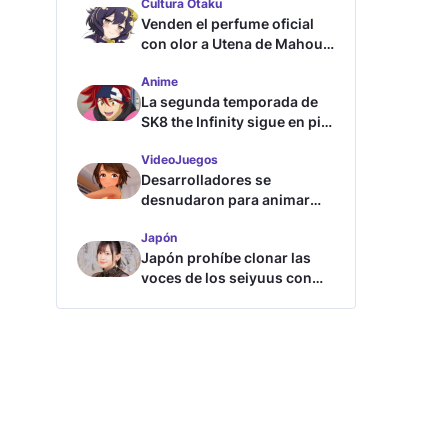
Cultura Otaku
Venden el perfume oficial
con olor a Utena de Mahou
Shoujo ni Akogarete
Anime
La segunda temporada de
SK8 the Infinity sigue en pie
según su directora
VideoJuegos
Desarrolladores se
desnudaron para animar
este juego de waifus
Japón
Japón prohíbe clonar las
voces de los seiyuus con
inteligencia artificial