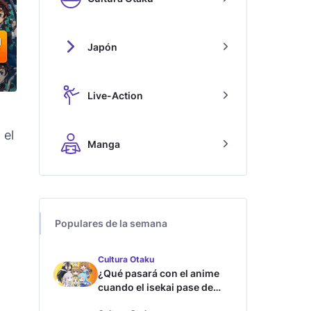
Japón
Live-Action
, el
Manga
Populares de la semana
Cultura Otaku
¿Qué pasará con el anime
cuando el isekai pase de
moda?