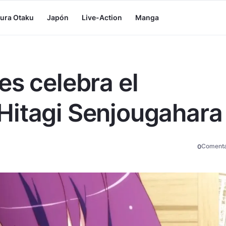
tura Otaku
Japón
Live-Action
Manga
es celebra el
Hitagi Senjougahara
Comenta
0