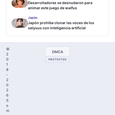
Desarrolladores se desnudaron para
animar este juego de waifus
Japón
Japón prohíbe clonar las voces de los
seiyuus con inteligencia artificial
©
DMCA
2
0
PROTECTED
1
8
-
2
0
2
6
S
o
m