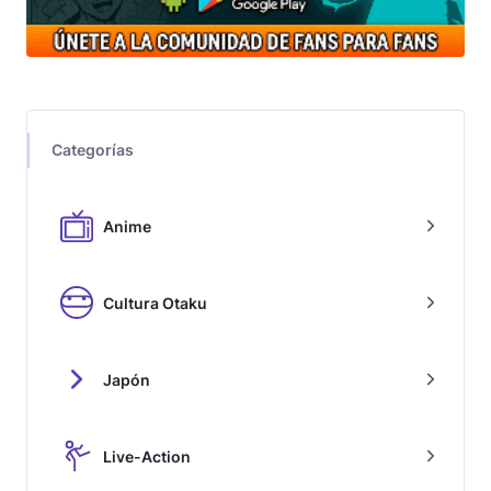
Categorías
Anime
Cultura Otaku
Japón
Live-Action