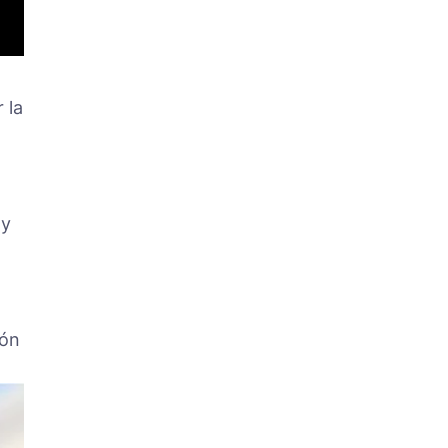
 la
 y
ión