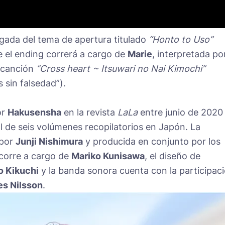
gada del tema de apertura titulado
“Honto to Uso”
e el ending correrá a cargo de
Marie
, interpretada por
a canción
“Cross heart ~ Itsuwari no Nai Kimochi”
 sin falsedad”).
or
Hakusensha
en la revista
LaLa
entre junio de 2020
l de seis volúmenes recopilatorios en Japón. La
 por
Junji Nishimura
y producida en conjunto por los
 corre a cargo de
Mariko Kunisawa
, el diseño de
o Kikuchi
y la banda sonora cuenta con la participac
s Nilsson
.