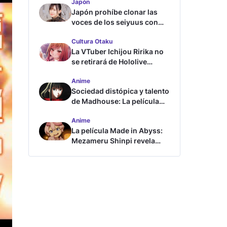
Japón
Japón prohíbe clonar las
voces de los seiyuus con
inteligencia artificial
Cultura Otaku
La VTuber Ichijou Ririka no
se retirará de Hololive
aunque se case
Anime
Sociedad distópica y talento
de Madhouse: La película
ghost – end of night revela
Anime
tráiler
La película Made in Abyss:
Mezameru Shinpi revela
tráiler y fecha de estreno