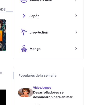
ADS
Japón
Live-Action
Manga
án
Populares de la semana
VideoJuegos
Desarrolladores se
desnudaron para animar
este juego de waifus