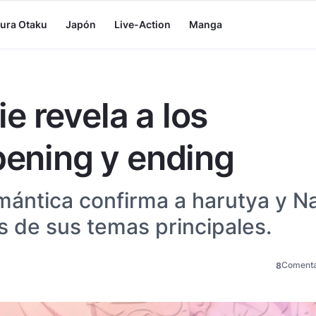
tura Otaku
Japón
Live-Action
Manga
e revela a los
pening y ending
ántica confirma a harutya y N
 de sus temas principales.
Comenta
8