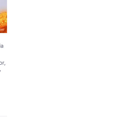
ia
or,
y