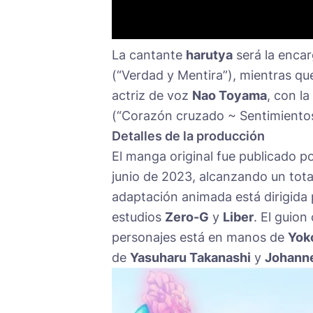
La cantante
harutya
será la encar
(“Verdad y Mentira”), mientras qu
actriz de voz
Nao Toyama
, con l
(“Corazón cruzado ~ Sentimientos
Detalles de la producción
El manga original fue publicado p
junio de 2023, alcanzando un tota
adaptación animada está dirigida
estudios
Zero-G
y
Liber
. El guion
personajes está en manos de
Yok
de
Yasuharu Takanashi
y
Johanne