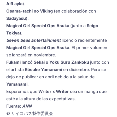
AlfLayla
).
Ōsama-tachi no Viking
(en colaboración con
Sadayasu
).
Magical Girl Special Ops Asuka
(junto a
Seigo
Tokiya
).
Seven Seas Entertainment
licenció recientemente
Magical Girl Special Ops Asuka
. El primer volumen
se lanzará en noviembre.
Fukami
lanzó
Sekai o Yoku Suru Zankoku
junto con
el artista
Kōsuke Yamanami
en diciembre. Pero se
dejo de publicar en abril debido a la salud de
Yamanami
.
Esperemos que
Writer x Writer
sea un manga que
esté a la altura de las expectativas.
Fuente:
ANN
© サイコパス製作委員会