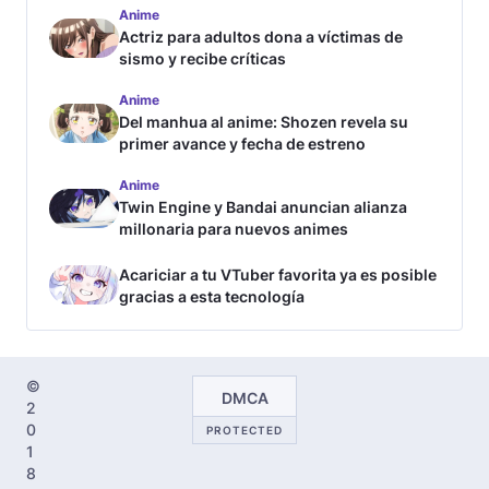
Anime
Actriz para adultos dona a víctimas de
sismo y recibe críticas
Anime
Del manhua al anime: Shozen revela su
primer avance y fecha de estreno
Anime
Twin Engine y Bandai anuncian alianza
millonaria para nuevos animes
Acariciar a tu VTuber favorita ya es posible
gracias a esta tecnología
©
DMCA
2
0
PROTECTED
1
8