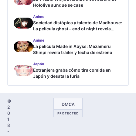
Hololive aunque se case
Anime
Sociedad distópica y talento de Madhouse:
La película ghost – end of night revela
tráiler
Anime
La película Made in Abyss: Mezameru
Shinpi revela tráiler y fecha de estreno
Japón
Extranjera graba cómo tira comida en
Japón y desata la furia
©
DMCA
2
0
PROTECTED
1
8
-