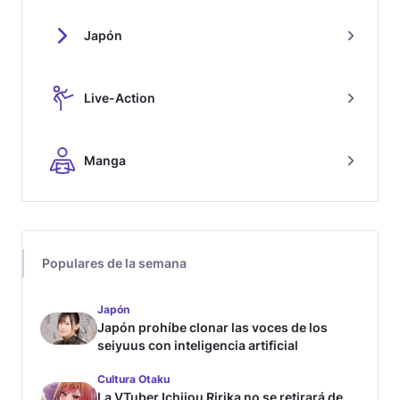
Japón
Live-Action
Manga
Populares de la semana
Japón
Japón prohíbe clonar las voces de los
seiyuus con inteligencia artificial
Cultura Otaku
La VTuber Ichijou Ririka no se retirará de