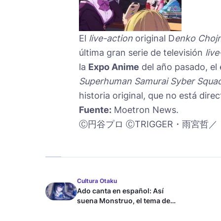
El
live-action
original D
enko Choj
última gran serie de televisión
liv
la
Expo Anime
del año pasado, el
Superhuman Samurai Syber Squa
historia original, que no está dir
Fuente:
Moetron News.
Ⓒ円谷プロ ⒸTRIGGER・雨宮哲／
Cultura Otaku
Ado canta en español: Así
suena Monstruo, el tema de
Blue Lock