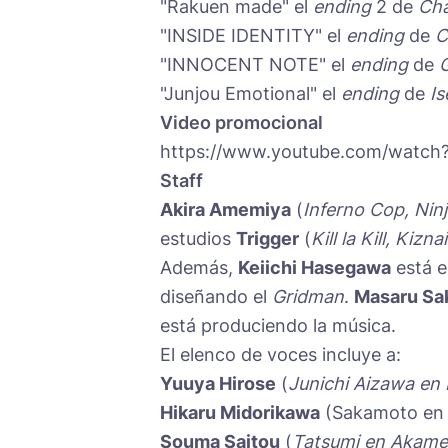
"Rakuen made" el
ending
2 de
Cha
"INSIDE IDENTITY" el
ending
de
C
"INNOCENT NOTE" el
ending
de
"Junjou Emotional" el
ending
de
I
Video promocional
https://www.youtube.com/watc
Staff
Akira Amemiya
(
Inferno Cop, Ninj
estudios
Trigger
(
Kill la Kill, Kiz
Además,
Keiichi Hasegawa
está e
diseñando el
Gridman
.
Masaru Sa
está produciendo la música.
El elenco de voces incluye a:
Yuuya Hirose
(
Junichi Aizawa en
Hikaru Midorikawa
(Sakamoto en
Souma Saitou
(
Tatsumi en Akame 