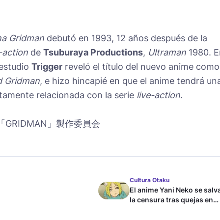
na Gridman
debutó en 1993, 12 años después de la
e-action
de
Tsuburaya Productions
,
Ultraman
1980. E
 estudio
Trigger
reveló el título del nuevo anime como
d Gridman
, e hizo hincapié en que el anime tendrá un
ectamente relacionada con la serie
live-action
.
「GRIDMAN」製作委員会
Cultura Otaku
El anime Yani Neko se salv
la censura tras quejas en
Japón