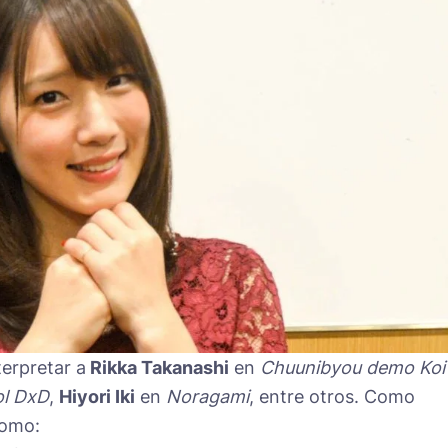
erpretar a
Rikka Takanashi
en
Chuunibyou demo Koi
ol DxD
,
Hiyori Iki
en
Noragami
, entre otros. Como
como: