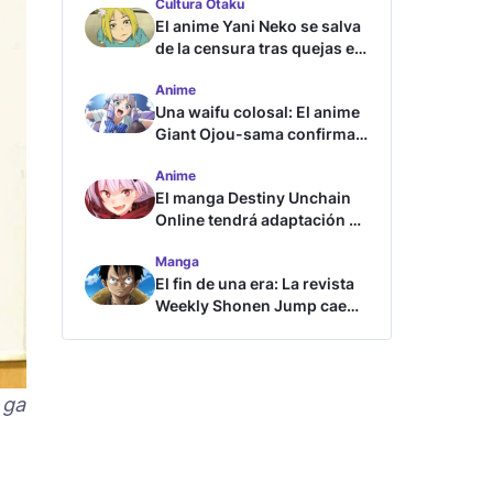
Cultura Otaku
El anime Yani Neko se salva
de la censura tras quejas en
Japón
Anime
Una waifu colosal: El anime
Giant Ojou-sama confirma
su fecha de estreno
Anime
El manga Destiny Unchain
Online tendrá adaptación al
anime
Manga
El fin de una era: La revista
Weekly Shonen Jump cae
por debajo del millón de
copias
 ga