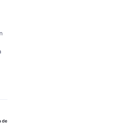
n
a
a de