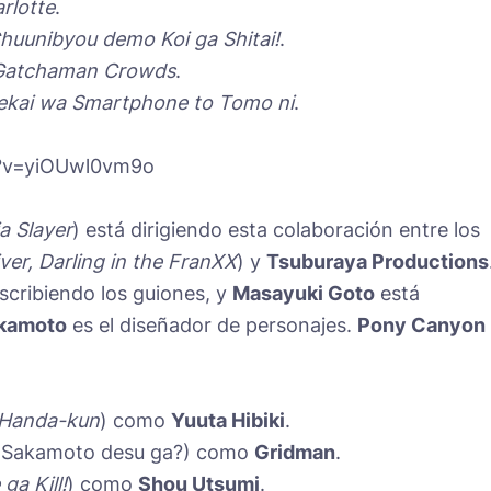
rlotte
.
huunibyou demo Koi ga Shitai!
.
Gatchaman Crowds
.
sekai wa Smartphone to Tomo ni
.
h?v=yiOUwl0vm9o
a Slayer
) está dirigiendo esta colaboración entre los
naiver, Darling in the FranXX
) y
Tsuburaya Productions
scribiendo los guiones, y
Masayuki Goto
está
kamoto
es el diseñador de personajes.
Pony Canyon
 Handa-kun
) como
Yuuta Hibiki
.
 Sakamoto desu ga?) como
Gridman
.
ga Kill!
) como
Shou Utsumi
.