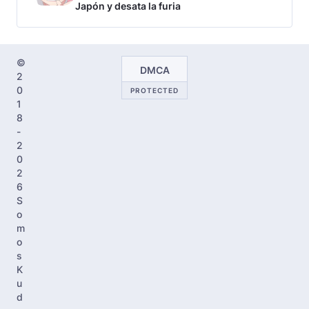
Japón y desata la furia
©
DMCA
2
0
PROTECTED
1
8
-
2
0
2
6
S
o
m
o
s
K
u
d