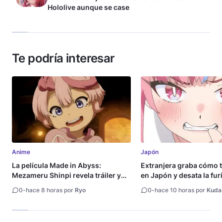
Hololive aunque se case
Te podría interesar
Anime
Japón
La película Made in Abyss:
Extranjera graba cómo 
Mezameru Shinpi revela tráiler y
en Japón y desata la fur
fecha de estreno
0
-
hace 8 horas por
Ryo
0
-
hace 10 horas por
Kuda