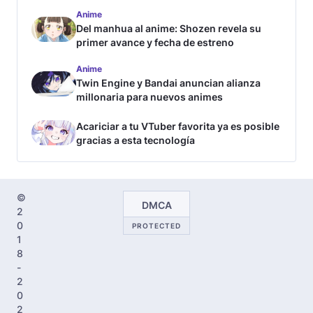
Anime
Del manhua al anime: Shozen revela su
primer avance y fecha de estreno
Anime
Twin Engine y Bandai anuncian alianza
millonaria para nuevos animes
Acariciar a tu VTuber favorita ya es posible
gracias a esta tecnología
©
DMCA
2
0
PROTECTED
1
8
-
2
0
2