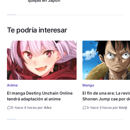
quejas en Japón
Te podría interesar
Anime
Manga
El manga Destiny Unchain Online
El fin de una era: La rev
tendrá adaptación al anime
Shonen Jump cae por de
millón de copias
0
-
hace 4 horas por
Aiko
3
-
hace 5 horas por
Kenji