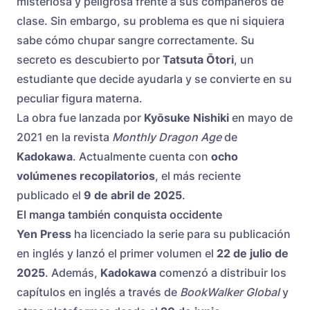
misteriosa y peligrosa frente a sus compañeros de
clase. Sin embargo, su problema es que ni siquiera
sabe cómo chupar sangre correctamente. Su
secreto es descubierto por
Tatsuta Ōtori
, un
estudiante que decide ayudarla y se convierte en su
peculiar figura materna.
La obra fue lanzada por
Kyōsuke Nishiki
en mayo de
2021 en la revista
Monthly Dragon Age
de
Kadokawa
. Actualmente cuenta con
ocho
volúmenes recopilatorios
, el más reciente
publicado el
9 de abril de 2025
.
El manga también conquista occidente
Yen Press
ha licenciado la serie para su publicación
en inglés y lanzó el primer volumen el
22 de julio de
2025
. Además,
Kadokawa
comenzó a distribuir los
capítulos en inglés a través de
BookWalker Global
y