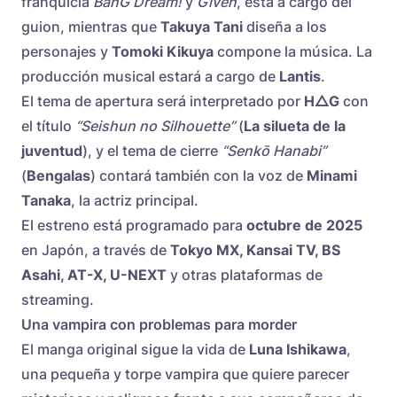
franquicia
BanG Dream!
y
Given
, está a cargo del
guion, mientras que
Takuya Tani
diseña a los
personajes y
Tomoki Kikuya
compone la música. La
producción musical estará a cargo de
Lantis
.
El tema de apertura será interpretado por
H△G
con
el título
“Seishun no Silhouette”
(
La silueta de la
juventud
), y el tema de cierre
“Senkō Hanabi”
(
Bengalas
) contará también con la voz de
Minami
Tanaka
, la actriz principal.
El estreno está programado para
octubre de 2025
en Japón, a través de
Tokyo MX, Kansai TV, BS
Asahi, AT-X, U-NEXT
y otras plataformas de
streaming.
Una vampira con problemas para morder
El manga original sigue la vida de
Luna Ishikawa
,
una pequeña y torpe vampira que quiere parecer