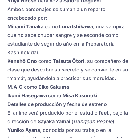
Yūya Hirose
dará voz a
Satoru Deguchi
Ambos personajes se suman a un reparto
encabezado por:
Minami Tanaka
como
Luna Ishikawa
, una vampira
que no sabe chupar sangre y se esconde como
estudiante de segundo año en la Preparatoria
Kashinokidai.
Kenshō Ono
como
Tatsuta Ōtori
, su compañero de
clase que descubre su secreto y se convierte en su
“mamá”, ayudándola a practicar sus mordidas.
M.A.O
como
Eiko Sakuma
Ikumi Hasegawa
como
Misa Kusunoki
Detalles de producción y fecha de estreno
El anime será producido por el estudio
feel.
, bajo la
dirección de
Sayaka Yamai
(
Dungeon People
).
Yuniko Ayana
, conocida por su trabajo en la