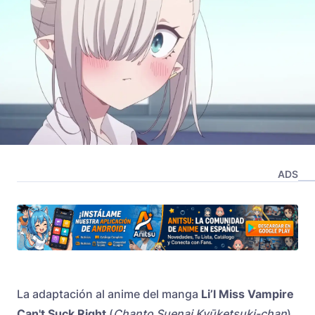
ADS
La adaptación al anime del manga
Li’l Miss Vampire
Can't Suck Right
(
Chanto Suenai Kyūketsuki-chan
),