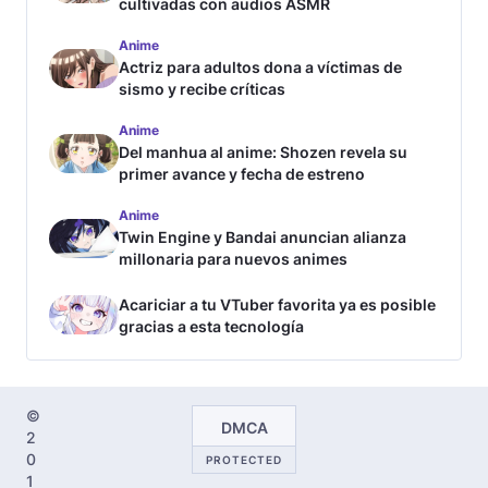
cultivadas con audios ASMR
Anime
Actriz para adultos dona a víctimas de
sismo y recibe críticas
Anime
Del manhua al anime: Shozen revela su
primer avance y fecha de estreno
Anime
Twin Engine y Bandai anuncian alianza
millonaria para nuevos animes
Acariciar a tu VTuber favorita ya es posible
gracias a esta tecnología
©
DMCA
2
0
PROTECTED
1