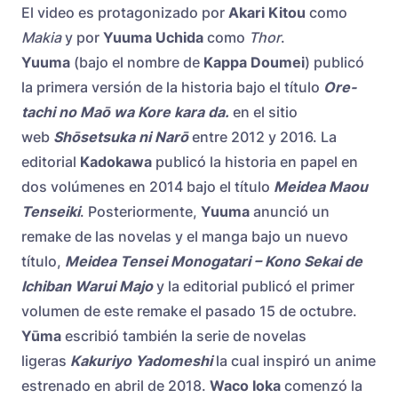
El video es protagonizado por
Akari Kitou
como
Makia
y por
Yuuma Uchida
como
Thor
.
Yuuma
(bajo el nombre de
Kappa Doumei
) publicó
la primera versión de la historia bajo el título
Ore-
tachi no Maō wa Kore kara da.
en el sitio
web
Shōsetsuka ni Narō
entre 2012 y 2016. La
editorial
Kadokawa
publicó la historia en papel en
dos volúmenes en 2014 bajo el título
Meidea Maou
Tenseiki
. Posteriormente,
Yuuma
anunció un
remake de las novelas y el manga bajo un nuevo
título,
Meidea Tensei Monogatari – Kono Sekai de
Ichiban Warui Majo
y la editorial publicó el primer
volumen de este remake el pasado 15 de octubre.
Yūma
escribió también la serie de novelas
ligeras
Kakuriyo Yadomeshi
la cual inspiró un anime
estrenado en abril de 2018.
Waco Ioka
comenzó la