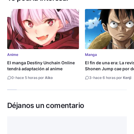
Anime
Manga
El manga Destiny Unchain Online
El fin de una era: La rev
tendrá adaptación al anime
Shonen Jump cae por de
millón de copias
0
-
hace 5 horas por
Aiko
3
-
hace 6 horas por
Kenji
Déjanos un comentario