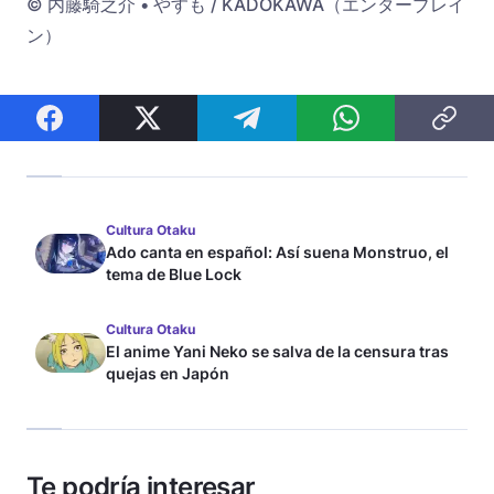
© 内藤騎之介 • やすも / KADOKAWA（エンターブレイ
ン）
Cultura Otaku
Ado canta en español: Así suena Monstruo, el
tema de Blue Lock
Cultura Otaku
El anime Yani Neko se salva de la censura tras
quejas en Japón
Te podría interesar