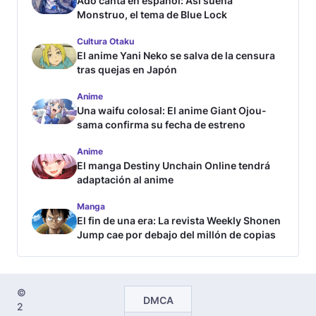
Ado canta en español: Así suena
Monstruo, el tema de Blue Lock
Cultura Otaku
El anime Yani Neko se salva de la censura
tras quejas en Japón
Anime
Una waifu colosal: El anime Giant Ojou-
sama confirma su fecha de estreno
Anime
El manga Destiny Unchain Online tendrá
adaptación al anime
Manga
El fin de una era: La revista Weekly Shonen
Jump cae por debajo del millón de copias
©
DMCA
2