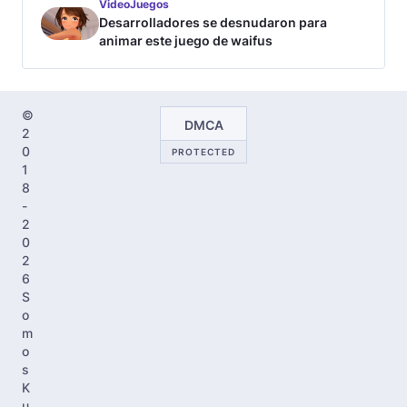
VideoJuegos
Desarrolladores se desnudaron para
animar este juego de waifus
©
DMCA
2
0
PROTECTED
1
8
-
2
0
2
6
S
o
m
o
s
K
u