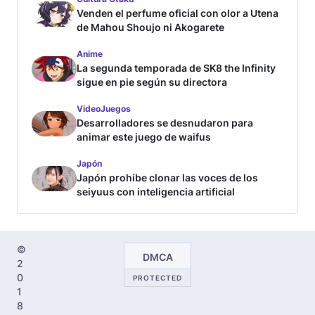
Venden el perfume oficial con olor a Utena
de Mahou Shoujo ni Akogarete
Anime
La segunda temporada de SK8 the Infinity
sigue en pie según su directora
VideoJuegos
Desarrolladores se desnudaron para
animar este juego de waifus
Japón
Japón prohíbe clonar las voces de los
seiyuus con inteligencia artificial
©
DMCA
2
0
PROTECTED
1
8