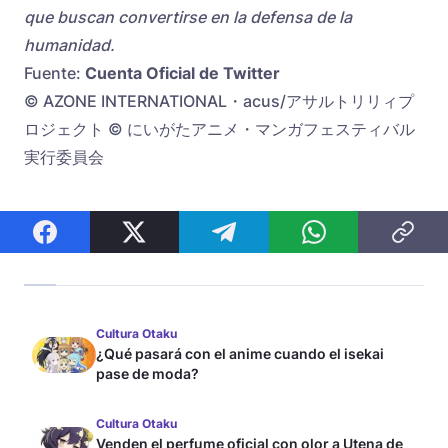
que buscan convertirse en la defensa de la
humanidad.
Fuente:
Cuenta Oficial de Twitter
© AZONE INTERNATIONAL・acus/アサルトリリィプ
ロジェクト © にいがたアニメ・マンガフェスティバル
実行委員会
Cultura Otaku
¿Qué pasará con el anime cuando el isekai
pase de moda?
Cultura Otaku
Venden el perfume oficial con olor a Utena de