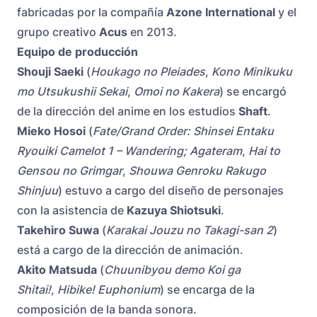
fabricadas por la compañía
Azone International
y el
grupo creativo
Acus
en 2013.
Equipo de producción
Shouji Saeki
(
Houkago no Pleiades
,
Kono Minikuku
mo Utsukushii Sekai
,
Omoi no Kakera
) se encargó
de la dirección del anime en los estudios
Shaft
.
Mieko Hosoi
(
Fate/Grand Order: Shinsei Entaku
Ryouiki Camelot 1 – Wandering; Agateram
,
Hai to
Gensou no Grimgar
,
Shouwa Genroku Rakugo
Shinjuu
) estuvo a cargo del diseño de personajes
con la asistencia de
Kazuya Shiotsuki
.
Takehiro Suwa
(
Karakai Jouzu no Takagi-san 2
)
está a cargo de la dirección de animación.
Akito Matsuda
(
Chuunibyou demo Koi ga
Shitai!
,
Hibike! Euphonium
) se encarga de la
composición de la banda sonora.