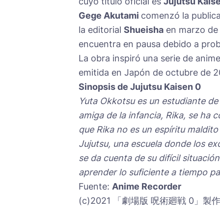
cuyo título oficial es
Jujutsu Kais
Gege Akutami
comenzó la publica
la editorial
Shueisha
en marzo de 2
encuentra en pausa debido a probl
La obra inspiró una serie de anim
emitida en Japón de octubre de 2
Sinopsis de Jujutsu Kaisen 0
Yuta Okkotsu es un estudiante de 
amiga de la infancia, Rika, se ha 
que Rika no es un espíritu maldito
Jujutsu, una escuela donde los ex
se da cuenta de su difícil situaci
aprender lo suficiente a tiempo pa
Fuente:
Anime Recorder
(c)2021 「劇場版 呪術廻戦 0」