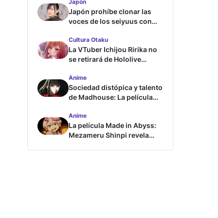
Japón
Japón prohíbe clonar las
voces de los seiyuus con
inteligencia artificial
Cultura Otaku
La VTuber Ichijou Ririka no
se retirará de Hololive
aunque se case
Anime
Sociedad distópica y talento
de Madhouse: La película
ghost – end of night revela
Anime
tráiler
La película Made in Abyss:
Mezameru Shinpi revela
tráiler y fecha de estreno