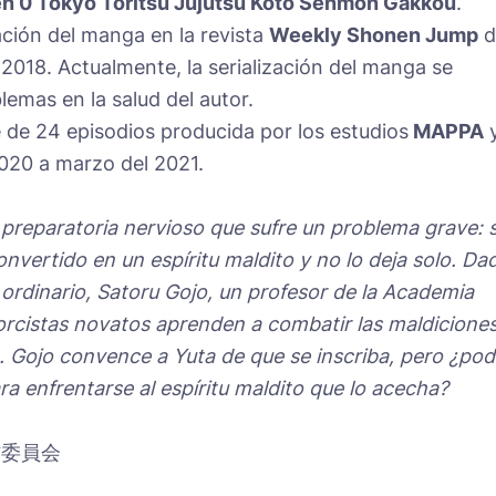
en 0 Tokyo Toritsu Jujutsu Koto Senmon Gakkou
.
ción del manga en la revista
Weekly Shonen Jump
d
018. Actualmente, la serialización del manga se
emas en la salud del autor.
e de 24 episodios producida por los estudios
MAPPA
020 a marzo del 2021.
preparatoria nervioso que sufre un problema grave: 
convertido en un espíritu maldito y no lo deja solo. Da
 ordinario, Satoru Gojo, un profesor de la Academia
orcistas novatos aprenden a combatir las maldiciones
ón. Gojo convence a Yuta de que se inscriba, pero ¿pod
ra enfrentarse al espíritu maldito que lo acecha?
製作委員会