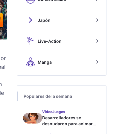
Japón
Live-Action
por
Manga
pal
n
de
Populares de la semana
VideoJuegos
Desarrolladores se
desnudaron para animar
este juego de waifus