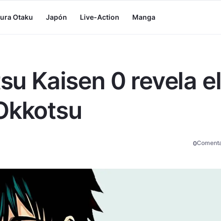
tura Otaku
Japón
Live-Action
Manga
tsu Kaisen 0 revela e
Okkotsu
Comenta
0