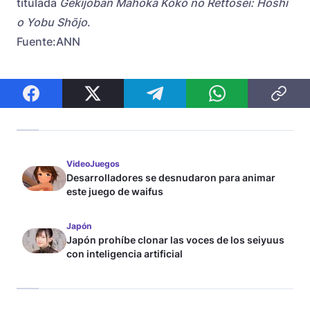
titulada
Gekijōban Mahōka Kōkō no Rettōsei: Hoshi
o Yobu Shōjo
.
Fuente:ANN
VideoJuegos
Desarrolladores se desnudaron para animar
este juego de waifus
Japón
Japón prohíbe clonar las voces de los seiyuus
con inteligencia artificial