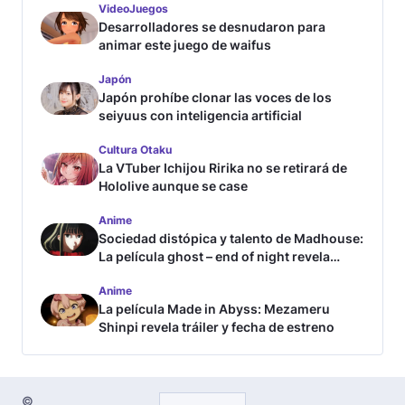
VideoJuegos
Desarrolladores se desnudaron para
animar este juego de waifus
Japón
Japón prohíbe clonar las voces de los
seiyuus con inteligencia artificial
Cultura Otaku
La VTuber Ichijou Ririka no se retirará de
Hololive aunque se case
Anime
Sociedad distópica y talento de Madhouse:
La película ghost – end of night revela
tráiler
Anime
La película Made in Abyss: Mezameru
Shinpi revela tráiler y fecha de estreno
©