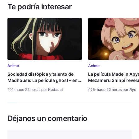
Te podría interesar
Anime
Anime
Sociedad distópica y talento de
La película Made in Aby
Madhouse: La película ghost – end
Mezameru Shinpi revela 
of night revela tráiler
fecha de estreno
1
-
hace 22 horas por
Kudasai
6
-
hace 22 horas por
Ryo
Déjanos un comentario