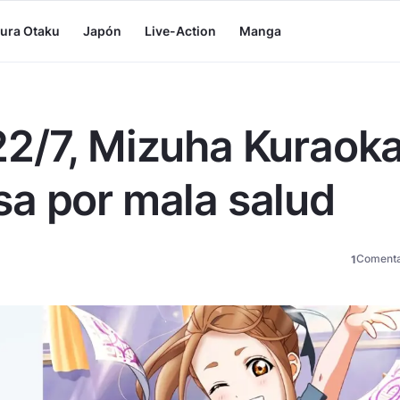
tura Otaku
Japón
Live-Action
Manga
2/7, Mizuha Kuraoka
a por mala salud
Comenta
1