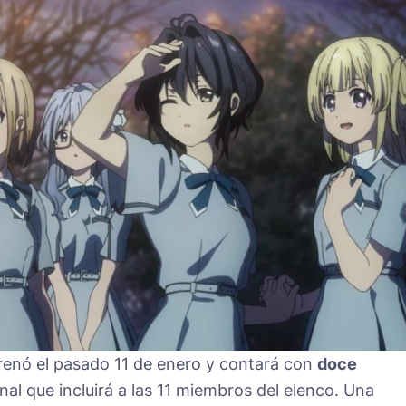
renó el pasado 11 de enero y contará con
doce
nal que incluirá a las 11 miembros del elenco. Una