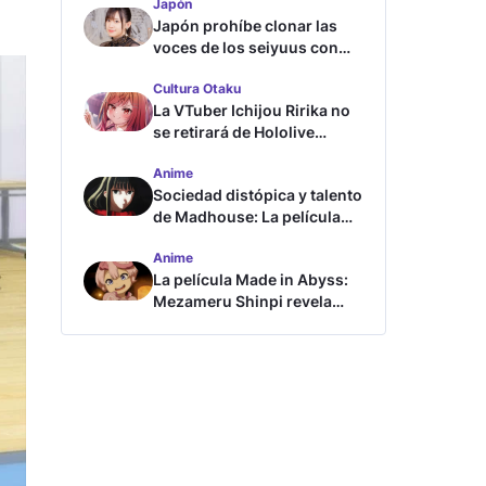
Japón
Japón prohíbe clonar las
voces de los seiyuus con
inteligencia artificial
Cultura Otaku
La VTuber Ichijou Ririka no
se retirará de Hololive
aunque se case
Anime
Sociedad distópica y talento
de Madhouse: La película
ghost – end of night revela
Anime
tráiler
La película Made in Abyss:
Mezameru Shinpi revela
tráiler y fecha de estreno