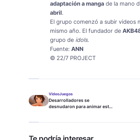
adaptación a manga
de la mano 
abril
.
El grupo comenzó a subir videos 
mismo año. El fundador de
AKB4
grupo de
idols
.
Fuente:
ANN
© 22/7 PROJECT
VideoJuegos
Desarrolladores se
desnudaron para animar este
juego de waifus
Te podría interesar