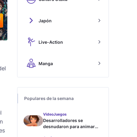
Japón
Live-Action
Manga
del
Populares de la semana
l
VideoJuegos
Desarrolladores se
in
desnudaron para animar
es
este juego de waifus