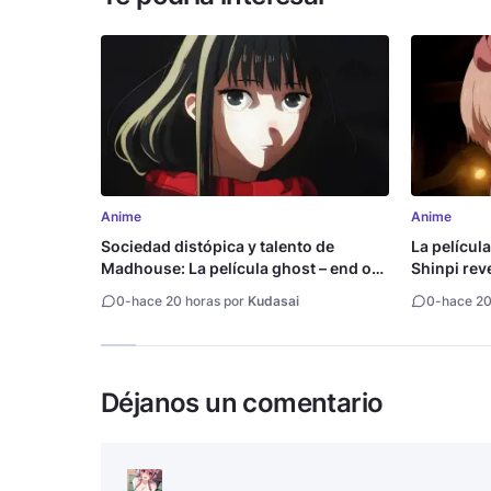
Anime
Anime
Sociedad distópica y talento de
La películ
Madhouse: La película ghost – end of
Shinpi reve
night revela tráiler
0
-
hace 20 horas por
Kudasai
0
-
hace 20
Déjanos un comentario