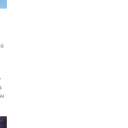
ró
y
s
su
l