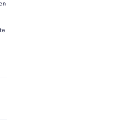
 en
te