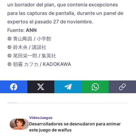
un borrador del plan, que contenía excepciones
para las capturas de pantalla, durante un panel de
expertos el pasado 27 de noviembre.
Fuente:
ANN
© 青山剛昌 / 小学館
©️ 鈴木央 / 講談社
© 尾田栄一郎 / 集英社
© 朝霧 カフカ / KADOKAWA
VideoJuegos
Desarrolladores se desnudaron para animar
este juego de waifus