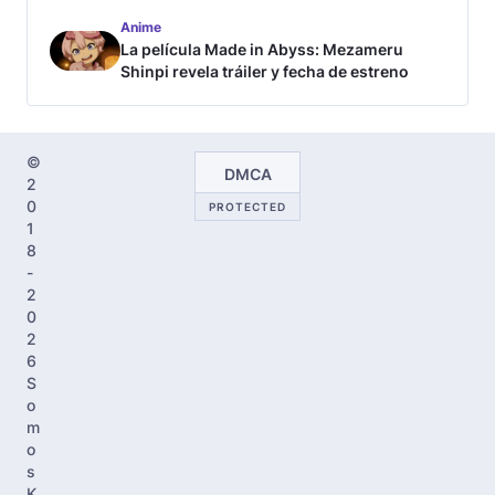
tráiler
Anime
La película Made in Abyss: Mezameru
Shinpi revela tráiler y fecha de estreno
©
DMCA
2
0
PROTECTED
1
8
-
2
0
2
6
S
o
m
o
s
K