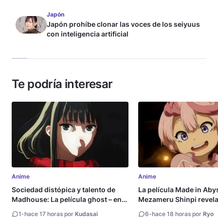
Japón
Japón prohíbe clonar las voces de los seiyuus
con inteligencia artificial
Te podría interesar
Anime
Anime
Sociedad distópica y talento de
La película Made in Aby
Madhouse: La película ghost – end
Mezameru Shinpi revela 
of night revela tráiler
fecha de estreno
1
-
hace 17 horas por
Kudasai
6
-
hace 18 horas por
Ryo