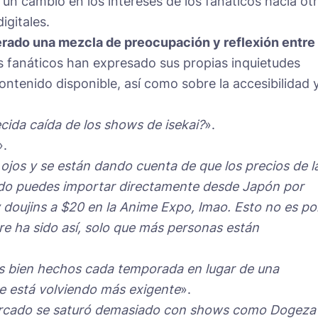
 un cambio en los intereses de los fanáticos hacia ot
igitales.
erado una mezcla de preocupación y reflexión entre
fanáticos han expresado sus propias inquietudes
contenido disponible, así como sobre la accesibilidad 
ecida caída de los shows de isekai?
».
».
 ojos y se están dando cuenta de que los precios de l
do puedes importar directamente desde Japón por
doujins a $20 en la Anime Expo, lmao. Esto no es por
pre ha sido así, solo que más personas están
s bien hechos cada temporada en lugar de una
se está volviendo más exigente
».
 mercado se saturó demasiado con shows como Dogeza