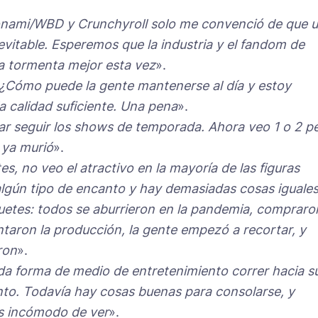
onami/WBD y Crunchyroll solo me convenció de que 
evitable. Esperemos que la industria y el fandom de
la tormenta mejor esta vez
».
¿Cómo puede la gente mantenerse al día y estoy
 calidad suficiente. Una pena
».
ar seguir los shows de temporada. Ahora veo 1 o 2 p
 ya murió
».
s, no veo el atractivo en la mayoría de las figuras
 algún tipo de encanto y hay demasiadas cosas iguale
guetes: todos se aburrieron en la pandemia, compraro
aron la producción, la gente empezó a recortar, y
ron
».
a forma de medio de entretenimiento correr hacia s
to. Todavía hay cosas buenas para consolarse, y
es incómodo de ver
».