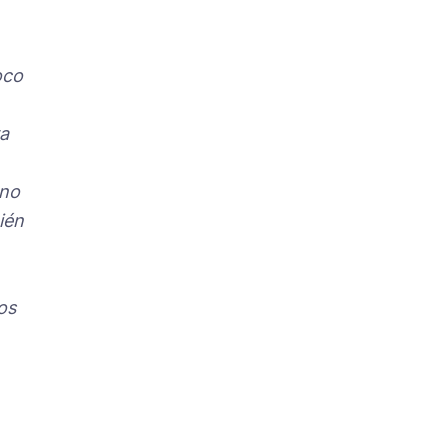
oco
ra
 no
ién
os