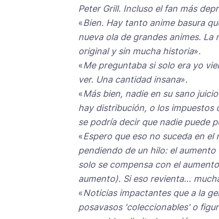
Peter Grill. Incluso el fan más 
«
Bien. Hay tanto anime basura que
nueva ola de grandes animes. La 
original y sin mucha historia
».
«
Me preguntaba si solo era yo vi
ver. Una cantidad insana
».
«
Más bien, nadie en su sano juici
hay distribución, o los impuesto
se podría decir que nadie puede p
«
Espero que eso no suceda en el
pendiendo de un hilo: el aumento e
solo se compensa con el aumento 
aumento). Si eso revienta… mucha
«
Noticias impactantes que a la gen
posavasos 'coleccionables' o fig