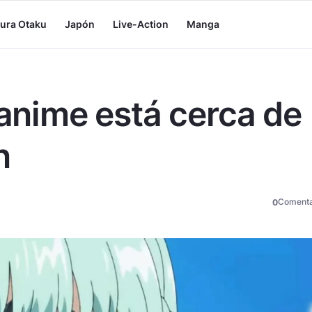
tura Otaku
Japón
Live-Action
Manga
 anime está cerca de
n
Comenta
0