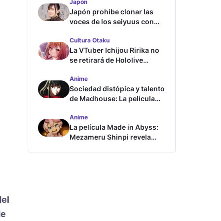
Japón
Japón prohíbe clonar las
voces de los seiyuus con
inteligencia artificial
Cultura Otaku
La VTuber Ichijou Ririka no
se retirará de Hololive
aunque se case
Anime
Sociedad distópica y talento
de Madhouse: La película
ghost – end of night revela
Anime
tráiler
La película Made in Abyss:
Mezameru Shinpi revela
tráiler y fecha de estreno
del
de