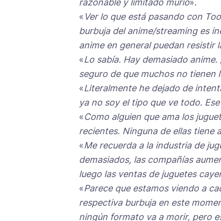
razonable y limitado murió
».
«
Ver lo que está pasando con To
burbuja del anime/streaming es in
anime en general puedan resistir 
«
Lo sabía. Hay demasiado anime. 
seguro de que muchos no tienen la
«
Literalmente he dejado de intent
ya no soy el tipo que ve todo. Ese
«
Como alguien que ama los juguete
recientes. Ninguna de ellas tiene
«
Me recuerda a la industria de ju
demasiados, las compañías aument
luego las ventas de juguetes caye
«
Parece que estamos viendo a cad
respectiva burbuja en este momen
ningún formato va a morir, pero 