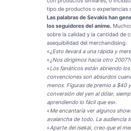
con productos similares, o incluso
tipo de productos o experiencias d
Las palabras de Sevakis han gen
los seguidores del anime.
Muchos 
sobre la calidad y la cantidad de 
asequibilidad del merchandising.
«
¿Esto llevará a una rápida y mer
«
¿Nos dirigimos hacia otro 2007?
«
Los fanáticos están abriendo los
convenciones son absurdos cuan
menos. Figuras de premio a $40 y 
conversión del yen al dólar, siem
aprendiendo lo fácil que es
».
«
Me encantaría ver algunos show
avalancha de todo. La audiencia 
«
Aparte del isekai, creo que el