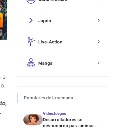
Japón
Live-Action
Manga
 el
to.
Populares de la semana
to,
.
VideoJuegos
Desarrolladores se
desnudaron para animar
este juego de waifus