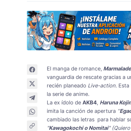
El manga de romance,
Marmalade
vanguardia de rescate gracias a 
recién planeado
Live-action
. Esta
la serie de anime.
La ex ídolo de
AKB4
,
Haruna Koji
imita la canción de apertura
''
Egao
cambiado las letras para hablar so
"
Kawagokochi o Nomitai
" (Quiero 