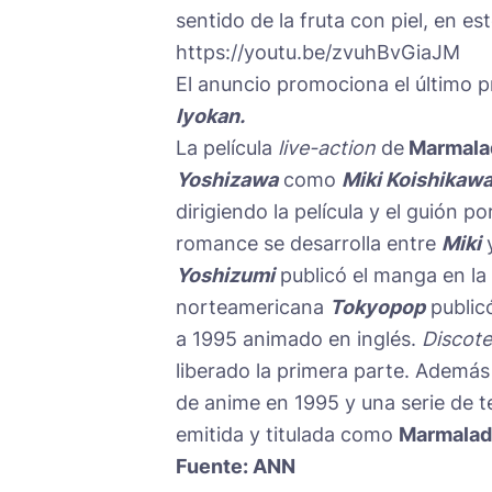
sentido de la fruta con piel, en es
https://youtu.be/zvuhBvGiaJM
El anuncio promociona el último 
Iyokan.
La película
live-action
de
Marmala
Yoshizawa
como
Miki Koishikaw
dirigiendo la película y el guión po
romance se desarrolla entre
Miki
Yoshizumi
publicó el manga en la
norteamericana
Tokyopop
public
a 1995 animado en inglés.
Discot
liberado la primera parte. Además 
de anime en 1995 y una serie de t
emitida y titulada como
Marmalade
Fuente: ANN