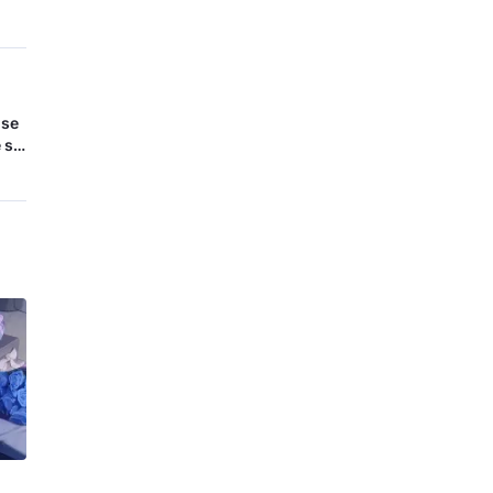
 se
 se