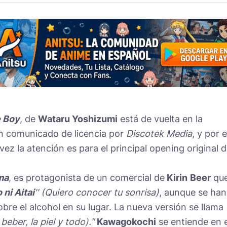
 Boy
, de
Wataru Yoshizumi
está de vuelta en la
un comunicado de licencia por
Discotek Media
, y por e
 vez la atención es para el principal opening original 
ma
, es protagonista de un comercial de
Kirin
Beer
qu
 ni Aitai
'' (Quiero conocer tu sonrisa)
, aunque se han
bre el alcohol en su lugar. La nueva versión se llama
beber, la piel y todo)."
Kawagokochi
se entiende en e