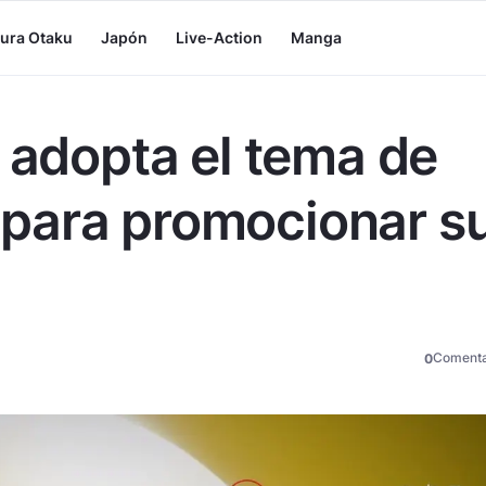
tura Otaku
Japón
Live-Action
Manga
n adopta el tema de
para promocionar s
Comenta
0