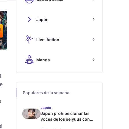
Japón
Live-Action
Manga
l
de
Populares de la semana
e
Japón
Japón prohíbe clonar las
voces de los seiyuus con
inteligencia artificial
l