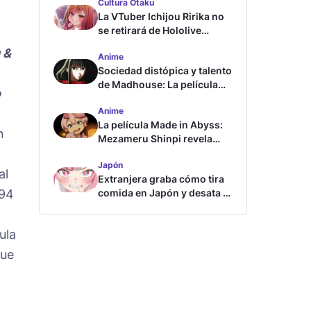
Cultura Otaku
La VTuber Ichijou Ririka no
se retirará de Hololive
aunque se case
 &
Anime
Sociedad distópica y talento
de Madhouse: La película
o
ghost – end of night revela
Anime
tráiler
La película Made in Abyss:
n
Mezameru Shinpi revela
tráiler y fecha de estreno
Japón
al
Extranjera graba cómo tira
994
comida en Japón y desata la
furia
ula
fue