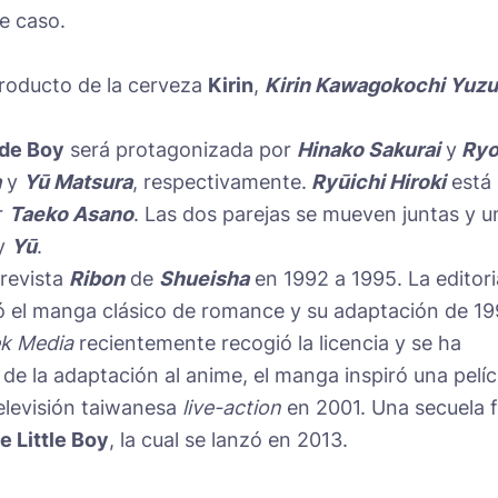
te caso.
producto de la cerveza
Kirin
,
Kirin Kawagokochi Yuzu
de Boy
será protagonizada por
Hinako Sakurai
y
Ry
a
y
Yū Matsura
, respectivamente.
Ryūichi Hiroki
está
r
Taeko Asano
. Las dos parejas se mueven juntas y u
y
Yū
.
 revista
Ribon
de
Shueisha
en 1992 a 1995. La editori
ó el manga clásico de romance y su adaptación de 1
ek Media
recientemente recogió la licencia y se ha
de la adaptación al anime, el manga inspiró una pelíc
elevisión taiwanesa
live-action
en 2001. Una secuela 
 Little Boy
, la cual se lanzó en 2013.