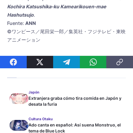
Kochira Katsushika-ku Kamearikouen-mae
Hashutsujo
.
Fuente:
ANN
©ワンピース／尾田栄一郎／集英社・フジテレビ・東映
アニメーション
Japón
Extranjera graba cómo tira comida en Japón y
desata la furia
Cultura Otaku
Ado canta en español: Así suena Monstruo, el
tema de Blue Lock