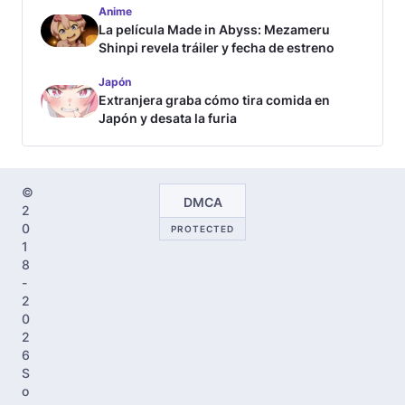
Anime
La película Made in Abyss: Mezameru
Shinpi revela tráiler y fecha de estreno
Japón
Extranjera graba cómo tira comida en
Japón y desata la furia
©
DMCA
2
0
PROTECTED
1
8
-
2
0
2
6
S
o