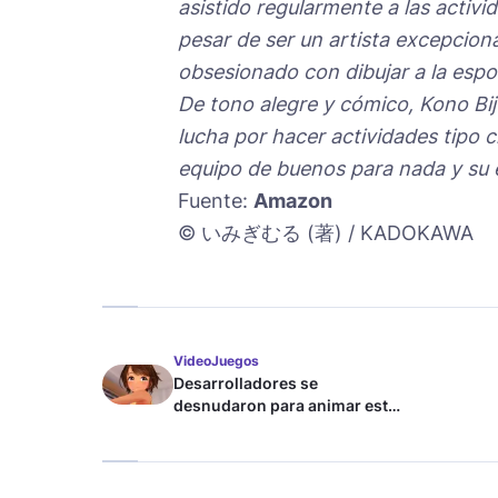
asistido regularmente a las activ
pesar de ser un artista excepciona
obsesionado con dibujar a la espo
De tono alegre y cómico, Kono Bi
lucha por hacer actividades tipo 
equipo de buenos para nada y su 
Fuente:
Amazon
© いみぎむる (著) / KADOKAWA
VideoJuegos
Desarrolladores se
desnudaron para animar este
juego de waifus