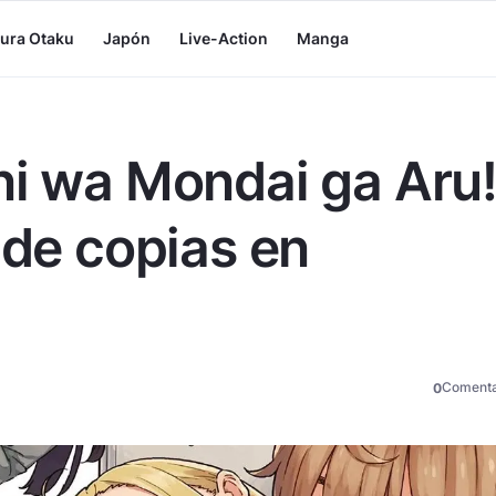
tura Otaku
Japón
Live-Action
Manga
ni wa Mondai ga Aru
 de copias en
Comenta
0