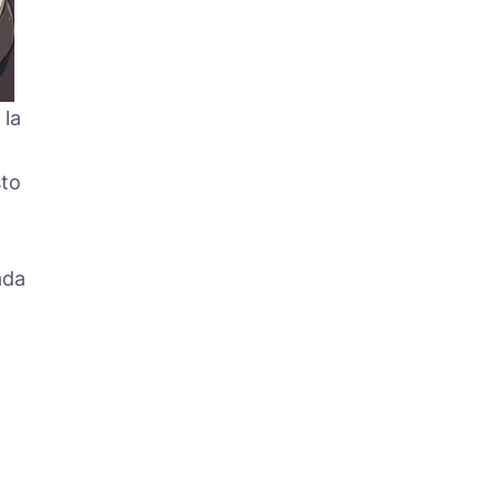
 la
sto
ada