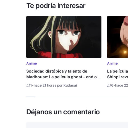
Te podría interesar
Anime
Anime
Sociedad distópica y talento de
La películ
Madhouse: La película ghost – end of
Shinpi reve
night revela tráiler
1
-
hace 21 horas por
Kudasai
6
-
hace 22
Déjanos un comentario