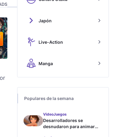
ADS
Japón
Live-Action
Manga
or
Populares de la semana
VideoJuegos
Desarrolladores se
desnudaron para animar
este juego de waifus