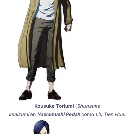
Kousuke Toriumi
(
Shunsuke
Imaizumi
en
Yowamushi Pedal
) como
Liu Tien Hua
.