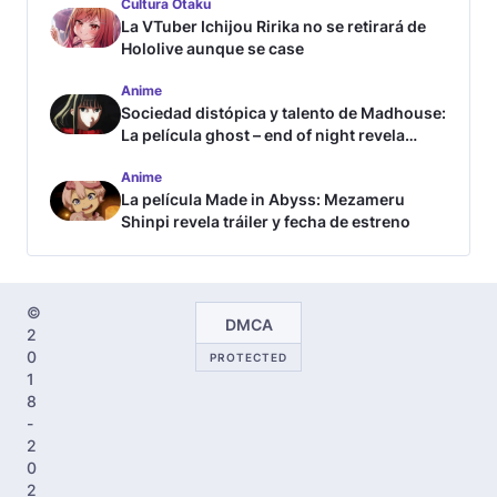
Cultura Otaku
La VTuber Ichijou Ririka no se retirará de
Hololive aunque se case
Anime
Sociedad distópica y talento de Madhouse:
La película ghost – end of night revela
tráiler
Anime
La película Made in Abyss: Mezameru
Shinpi revela tráiler y fecha de estreno
©
DMCA
2
0
PROTECTED
1
8
-
2
0
2