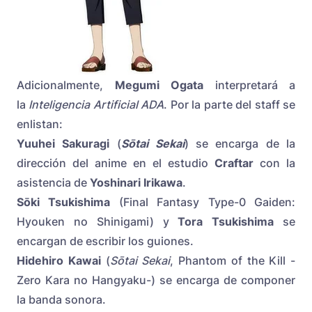
Adicionalmente,
Megumi Ogata
interpretará a
la
Inteligencia Artificial ADA
. Por la parte del staff se
enlistan:
Yuuhei Sakuragi
(
Sōtai Sekai
) se encarga de la
dirección del anime en el estudio
Craftar
con la
asistencia de
Yoshinari Irikawa
.
Sōki Tsukishima
(Final Fantasy Type-0 Gaiden:
Hyouken no Shinigami) y
Tora Tsukishima
se
encargan de escribir los guiones.
Hidehiro Kawai
(
Sōtai Sekai
, Phantom of the Kill -
Zero Kara no Hangyaku-) se encarga de componer
la banda sonora.