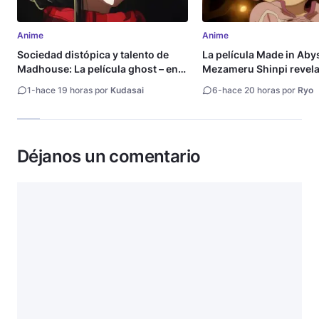
Anime
Anime
Sociedad distópica y talento de
La película Made in Aby
Madhouse: La película ghost – end
Mezameru Shinpi revela 
of night revela tráiler
fecha de estreno
1
-
hace 19 horas por
Kudasai
6
-
hace 20 horas por
Ryo
Déjanos un comentario