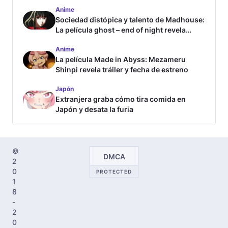
Anime
Sociedad distópica y talento de Madhouse:
La película ghost – end of night revela
tráiler
Anime
La película Made in Abyss: Mezameru
Shinpi revela tráiler y fecha de estreno
Japón
Extranjera graba cómo tira comida en
Japón y desata la furia
©
DMCA
2
0
PROTECTED
1
8
-
2
0