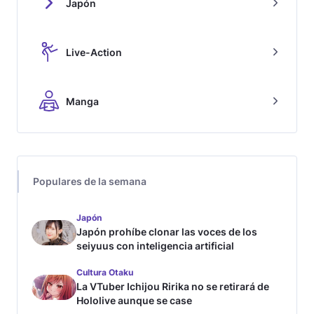
Japón
Live-Action
Manga
Populares de la semana
Japón
Japón prohíbe clonar las voces de los
seiyuus con inteligencia artificial
Cultura Otaku
La VTuber Ichijou Ririka no se retirará de
Hololive aunque se case