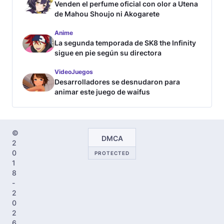
Venden el perfume oficial con olor a Utena
de Mahou Shoujo ni Akogarete
Anime
La segunda temporada de SK8 the Infinity
sigue en pie según su directora
VideoJuegos
Desarrolladores se desnudaron para
animar este juego de waifus
©
DMCA
2
0
PROTECTED
1
8
-
2
0
2
6