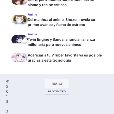
sismo y recibe críticas
Anime
Del manhua al anime: Shozen revela su
primer avance y fecha de estreno
Anime
Twin Engine y Bandai anuncian alianza
millonaria para nuevos animes
Acariciar a tu VTuber favorita ya es posible
gracias a esta tecnología
©
DMCA
2
0
PROTECTED
1
8
-
2